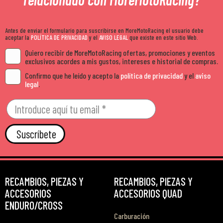
Antes de enviar el formulario para suscribirse en MoreMotoRacing el usuario debe
aceptar la
POLÍTICA DE PRIVACIDAD
y el
AVISO LEGAL
que existe en este sitio Web.
Quiero recibir de MoreMotoRacing ofertas, promociones y eventos
exclusivos acordes a mis gustos, intereses e historial de compras.
Confirmo que he leído y acepto la
política de privacidad
y el
aviso
legal
.
Suscríbete
RECAMBIOS, PIEZAS Y
RECAMBIOS, PIEZAS Y
ACCESORIOS
ACCESORIOS QUAD
ENDURO/CROSS
Carburación