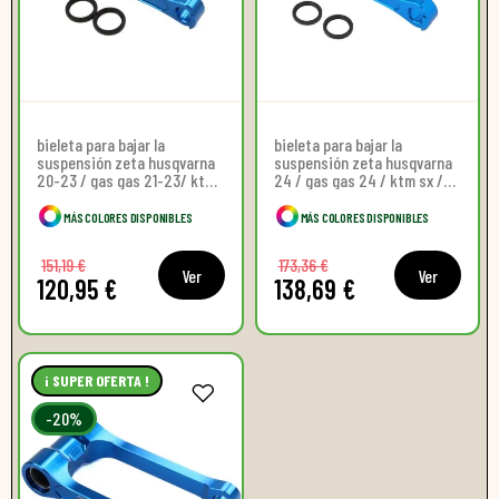
bieleta para bajar la
bieleta para bajar la
suspensión zeta husqvarna
suspensión zeta husqvarna
20-23 / gas gas 21-23/ ktm
24 / gas gas 24 / ktm sx /
sx / sxf 16-22
sx-f 23-24
MÁS COLORES DISPONIBLES
MÁS COLORES DISPONIBLES
151,19 €
173,36 €
Ver
Ver
120,95 €
138,69 €
¡ SUPER OFERTA !
-20%