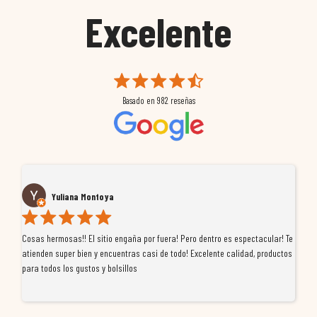
Excelente
Basado en
982
reseñas
Yuliana Montoya
Cosas hermosas!! El sitio engaña por fuera! Pero dentro es espectacular! Te
Tu
atienden super bien y encuentras casi de todo! Excelente calidad, productos
de
para todos los gustos y bolsillos
pr
re
ti
co