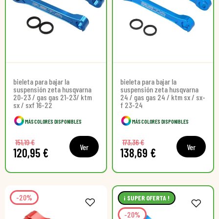
bieleta para bajar la
bieleta para bajar la
suspensión zeta husqvarna
suspensión zeta husqvarna
20-23 / gas gas 21-23/ ktm
24 / gas gas 24 / ktm sx / sx-
sx / sxf 16-22
f 23-24
MÁS COLORES DISPONIBLES
MÁS COLORES DISPONIBLES
151,19 €
173,36 €
Ver
Ver
120,95 €
138,69 €
-20%
¡ SUPER OFERTA !
-20%