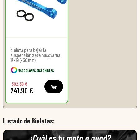
bieleta para bajar la
suspensión zeta husqvarna
17-19 (-30 mm)
MÁS COLORES DISPONIBLES
302,38 €
Ver
241,90 €
Listado de Bieletas:
¿Cuál es tu moto o quad?