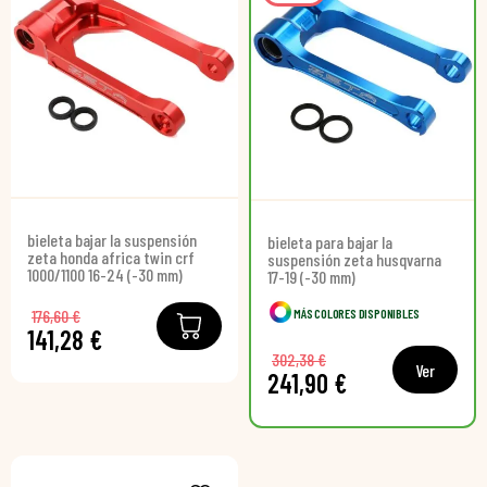
bieleta bajar la suspensión
bieleta para bajar la
zeta honda africa twin crf
suspensión zeta husqvarna
1000/1100 16-24 (-30 mm)
17-19 (-30 mm)
176,60 €
MÁS COLORES DISPONIBLES
141,28 €
302,38 €
Ver
241,90 €