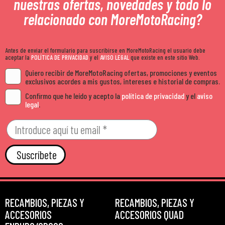
nuestras ofertas, novedades y todo lo
relacionado con MoreMotoRacing?
Antes de enviar el formulario para suscribirse en MoreMotoRacing el usuario debe
aceptar la
POLÍTICA DE PRIVACIDAD
y el
AVISO LEGAL
que existe en este sitio Web.
Quiero recibir de MoreMotoRacing ofertas, promociones y eventos
exclusivos acordes a mis gustos, intereses e historial de compras.
Confirmo que he leído y acepto la
política de privacidad
y el
aviso
legal
.
Suscríbete
RECAMBIOS, PIEZAS Y
RECAMBIOS, PIEZAS Y
ACCESORIOS
ACCESORIOS QUAD