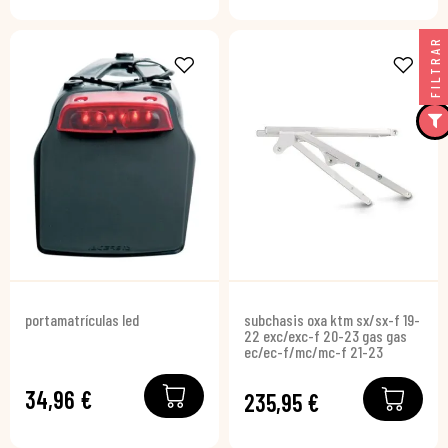
FILTRAR
portamatrículas led
subchasis oxa ktm sx/sx-f 19-
22 exc/exc-f 20-23 gas gas
ec/ec-f/mc/mc-f 21-23
34,96 €
235,95 €