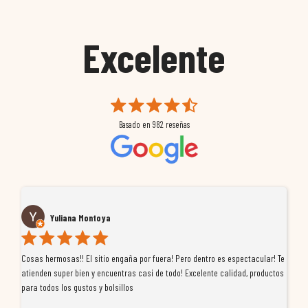
Excelente
Basado en
982
reseñas
Yuliana Montoya
Cosas hermosas!! El sitio engaña por fuera! Pero dentro es espectacular! Te
Tu
atienden super bien y encuentras casi de todo! Excelente calidad, productos
de
para todos los gustos y bolsillos
pr
re