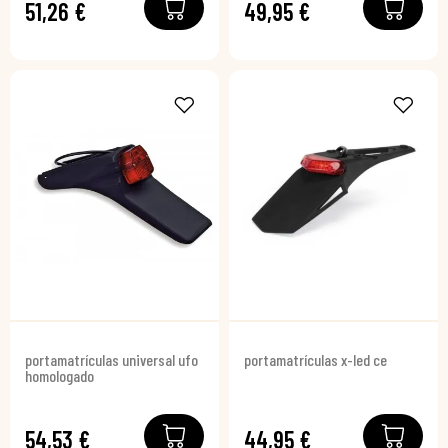
51,26 €
49,95 €
portamatrículas universal ufo
portamatrículas x-led ce
homologado
54,53 €
44,95 €