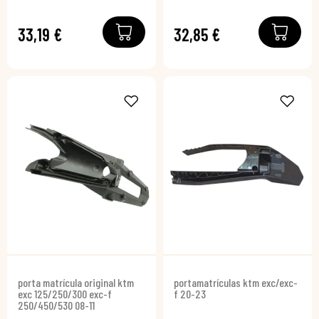
33,19 €
32,85 €
porta matrícula original ktm
portamatrículas ktm exc/exc-
exc 125/250/300 exc-f
f 20-23
250/450/530 08-11