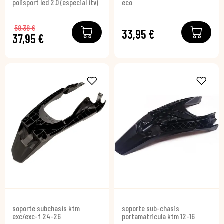
polisport led 2.0 (especial itv)
eco
58,38 €
33,95 €
37,95 €
soporte subchasis ktm
soporte sub-chasis
exc/exc-f 24-26
portamatricula ktm 12-16