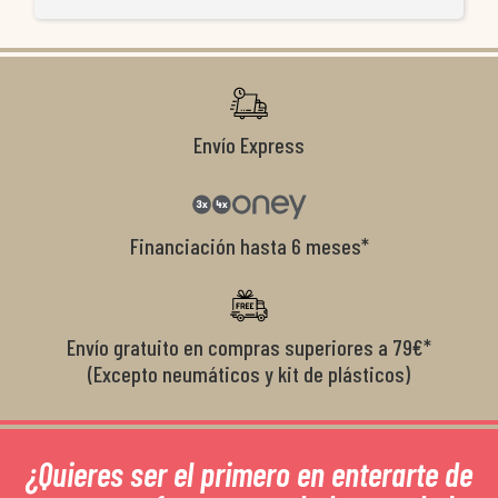
ti
co
r
Envío Express
Financiación hasta 6 meses*
Envío gratuito en compras superiores a 79€*
(Excepto neumáticos y kit de plásticos)
¿Quieres ser el primero en enterarte de