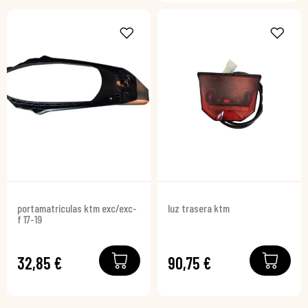
portamatrículas ktm exc/exc-
luz trasera ktm
f 17-19
32,85 €
90,75 €