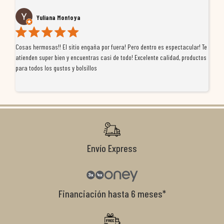
Yuliana Montoya
Cosas hermosas!! El sitio engaña por fuera! Pero dentro es espectacular! Te
Tu
atienden super bien y encuentras casi de todo! Excelente calidad, productos
de
para todos los gustos y bolsillos
pr
re
ti
co
r
Envío Express
Financiación hasta 6 meses*