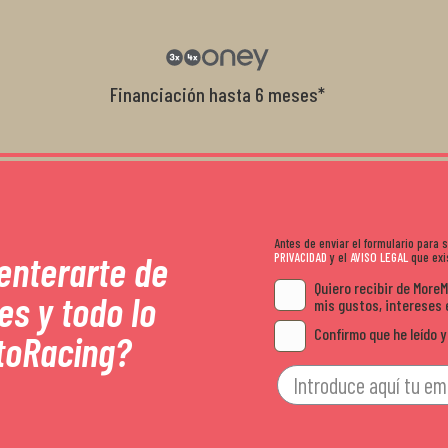
con el cliente, y me ofrecieron unas con
garantía que no me la igualaron en otro
recomendables.
Financiación hasta 6 meses*
Antes de enviar el formulario para
 enterarte de
PRIVACIDAD
y el
AVISO LEGAL
que exis
Quiero recibir de More
es y todo lo
mis gustos, intereses 
Confirmo que he leído y
toRacing?