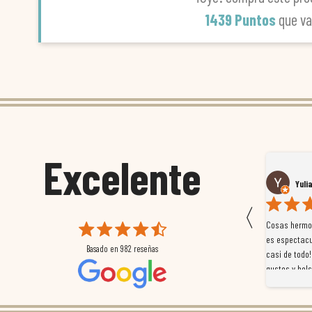
1439 Puntos
que v
Excelente
Susana García Luis
Yuli
〈
 que
Magnífica atención al cliente. Tuvimos un pequeño
Cosas hermos
mpleados
retraso en el pedido y desde el minuto uno se
es espectacu
Basado en
982
reseñas
a
preocuparon por ayudarnos en todo. Gracias a Sergio,
casi de todo!
magnífico gestor... atento, amable, un servicio de 10.
gustos y bols
Gracias de nuevo por todo!