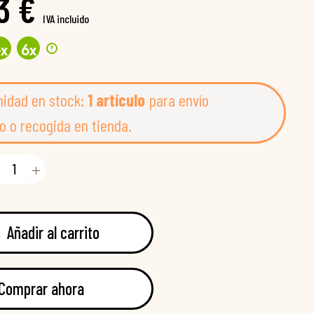
3 €
IVA incluido
?
4
x
6
x
nidad en stock:
1 artículo
para envío
o o recogida en tienda.
Añadir al carrito
Comprar ahora