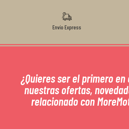
Envío Express
¿Quieres ser el primero en
nuestras ofertas, novedad
relacionado con MoreMo