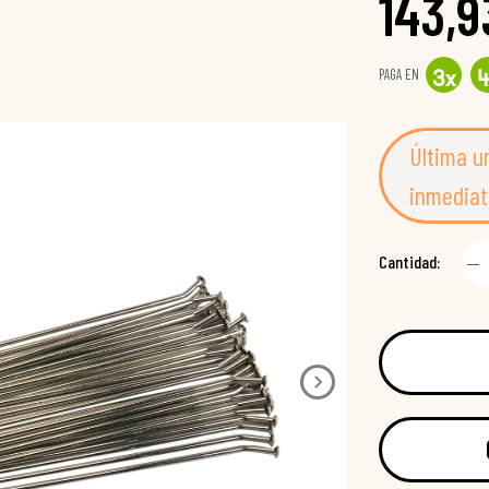
143,9
PAGA EN
3
x
Última u
inmediat
Cantidad: