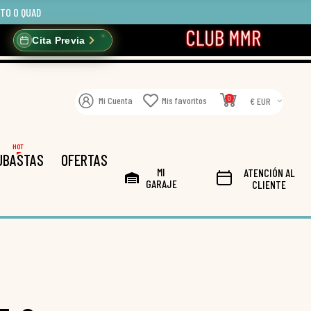
OTO O QUAD
Cita Previa
0
Mi Cuenta
Mis favoritos
€ EUR
HOT
UBASTAS
OFERTAS
MI
ATENCIÓN AL
GARAJE
CLIENTE