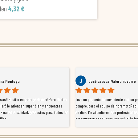
alen
4,32 €
ana Montoya
José pascual Valera navarro
as!! El sitio engaña por fuera! Pero dentro
Tuve un pequeño inconveniente con un p
lar! Te atienden super bien y encuentras
compré, pero el equipo de MoremotoRaci
 Excelente calidad, productos para todos los
de diez. Me atendieron con profesionalid
illos
preocuparon por buscar una solución jus
resolvieron el problema de forma rápida 
Da gusto tratar con tiendas que realme