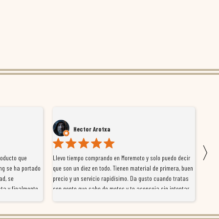
Hector Arotxa
〉
roducto que
Llevo tiempo comprando en Moremoto y solo puedo decir
Vengo
ng se ha portado
que son un diez en todo. Tienen material de primera, buen
la ti
ad, se
precio y un servicio rapidísimo. Da gusto cuando tratas
tiene
ta y finalmente
con gente que sabe de motos y te aconseja sin intentar
traba
y satisfactoria.
venderte por vender. Los pedidos llegan perfectos, bien
y ayu
nte se implican
embalados y siempre a tiempo. Se nota que les importa
busca