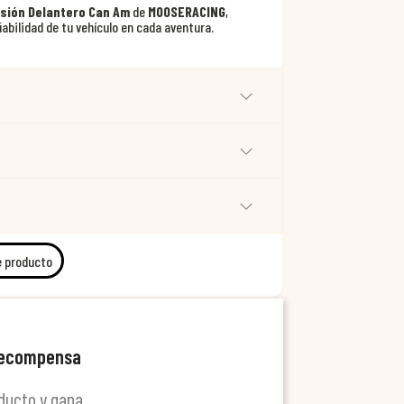
sión Delantero Can Am
de
MOOSERACING
,
iabilidad de tu vehículo en cada aventura.
e producto
recompensa
ducto y gana