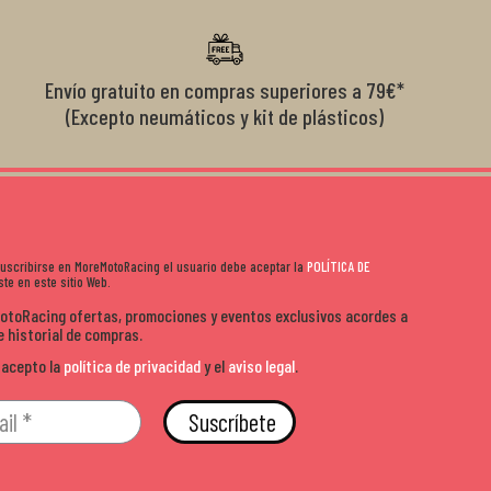
diciones de
el cliente y que disfrutan lo que hacen. Si te gusta la
años 
s lados. Muy
moto y quieres comprar sin complicarte, Moremoto es el
sitio. Calidad, rapidez y buen rollo. ??️
Envío gratuito en compras superiores a 79€*
(Excepto neumáticos y kit de plásticos)
 suscribirse en MoreMotoRacing el usuario debe aceptar la
POLÍTICA DE
te en este sitio Web.
MotoRacing ofertas, promociones y eventos exclusivos acordes a
e historial de compras.
 acepto la
política de privacidad
y el
aviso legal
.
Suscríbete