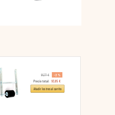
-2 %
95,77 €
Precio total:
93,85 €
Añadir los tres al carrito