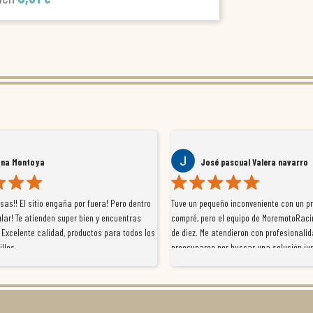
ana Montoya
José pascual Valera navarro
as!! El sitio engaña por fuera! Pero dentro
Tuve un pequeño inconveniente con un p
lar! Te atienden super bien y encuentras
compré, pero el equipo de MoremotoRaci
 Excelente calidad, productos para todos los
de diez. Me atendieron con profesionalid
illos
preocuparon por buscar una solución jus
resolvieron el problema de forma rápida 
Da gusto tratar con tiendas que realme
con el cliente, y me ofrecieron unas con
garantía que no me la igualaron en otro