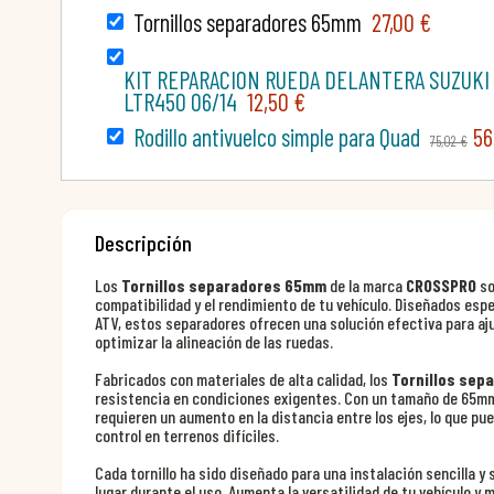
Tornillos separadores 65mm
27,00 €
KIT REPARACION RUEDA DELANTERA SUZUKI 
LTR450 06/14
12,50 €
Rodillo antivuelco simple para Quad
56
75,02 €
Descripción
Los
Tornillos separadores 65mm
de la marca
CROSSPRO
so
compatibilidad y el rendimiento de tu vehículo. Diseñados esp
ATV, estos separadores ofrecen una solución efectiva para aj
optimizar la alineación de las ruedas.
Fabricados con materiales de alta calidad, los
Tornillos sep
resistencia en condiciones exigentes. Con un tamaño de 65mm
requieren un aumento en la distancia entre los ejes, lo que pue
control en terrenos difíciles.
Cada tornillo ha sido diseñado para una instalación sencilla 
lugar durante el uso. Aumenta la versatilidad de tu vehículo y