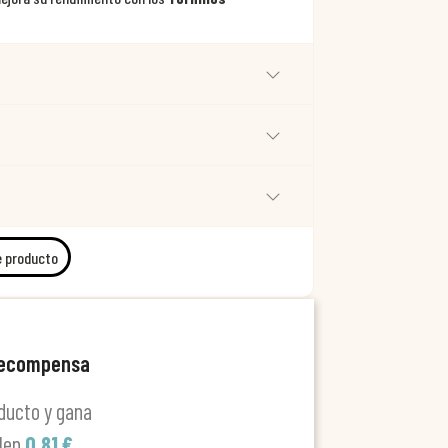
e producto
recompensa
ducto y gana
alen
0,81 €