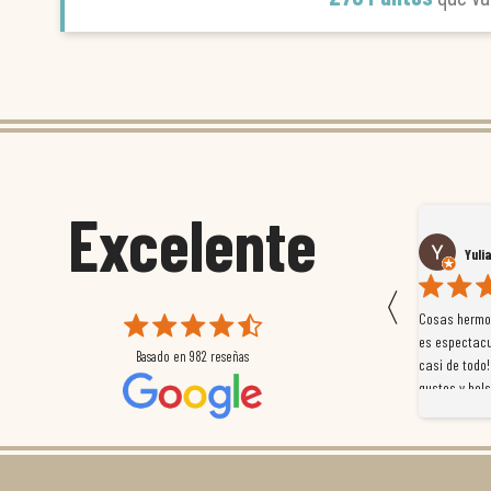
Excelente
Susana García Luis
Yuli
〈
 que
Magnífica atención al cliente. Tuvimos un pequeño
Cosas hermos
mpleados
retraso en el pedido y desde el minuto uno se
es espectacu
Basado en
982
reseñas
a
preocuparon por ayudarnos en todo. Gracias a Sergio,
casi de todo!
magnífico gestor... atento, amable, un servicio de 10.
gustos y bols
Gracias de nuevo por todo!