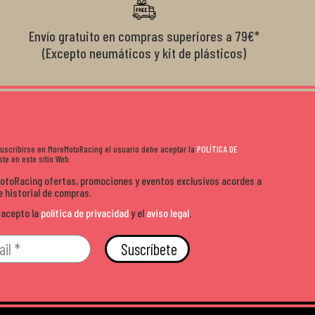
sitio. Calidad, rapidez y buen rollo. ??️
Envío gratuito en compras superiores a 79€*
(Excepto neumáticos y kit de plásticos)
 suscribirse en MoreMotoRacing el usuario debe aceptar la
POLÍTICA DE
te en este sitio Web.
MotoRacing ofertas, promociones y eventos exclusivos acordes a
e historial de compras.
 acepto la
política de privacidad
y el
aviso legal
.
Suscríbete