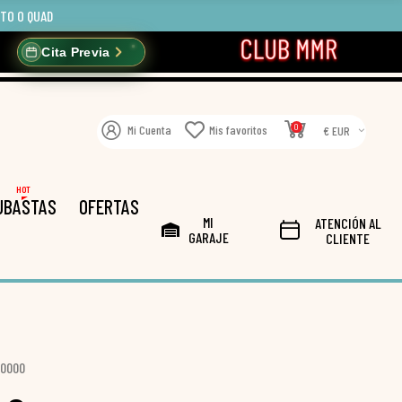
OTO O QUAD
Cita Previa
0
Mi Cuenta
Mis favoritos
€ EUR
HOT
UBASTAS
OFERTAS
MI
ATENCIÓN AL
GARAJE
CLIENTE
80000