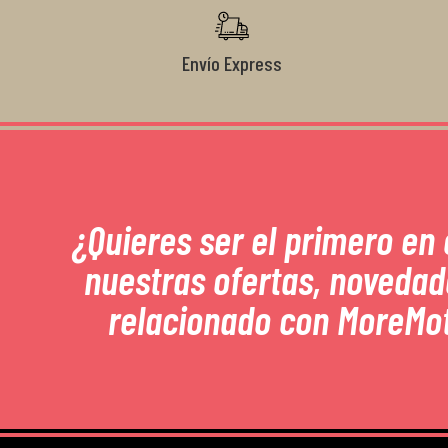
Envío Express
¿Quieres ser el primero en
nuestras ofertas, novedad
relacionado con MoreMo