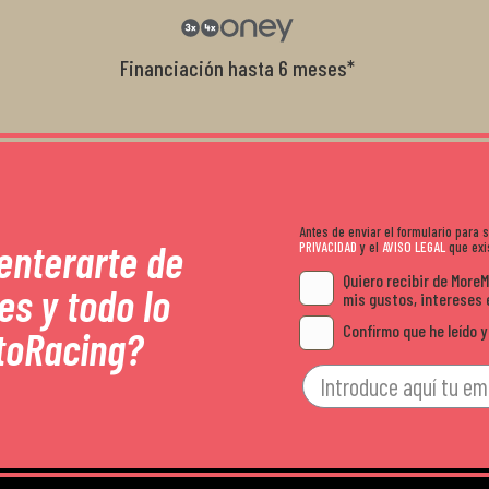
recomendables.
Financiación hasta 6 meses*
Antes de enviar el formulario para
 enterarte de
PRIVACIDAD
y el
AVISO LEGAL
que exis
Quiero recibir de More
es y todo lo
mis gustos, intereses 
Confirmo que he leído y
toRacing?