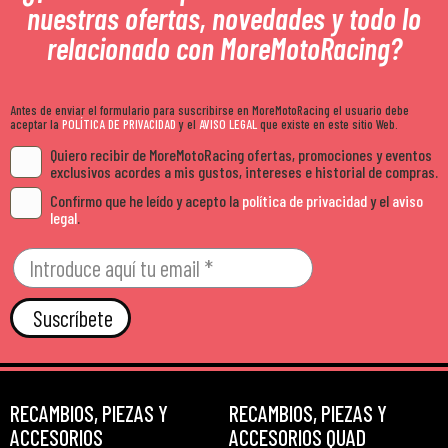
nuestras ofertas, novedades y todo lo
relacionado con MoreMotoRacing?
Antes de enviar el formulario para suscribirse en MoreMotoRacing el usuario debe
aceptar la
POLÍTICA DE PRIVACIDAD
y el
AVISO LEGAL
que existe en este sitio Web.
Quiero recibir de MoreMotoRacing ofertas, promociones y eventos
exclusivos acordes a mis gustos, intereses e historial de compras.
Confirmo que he leído y acepto la
política de privacidad
y el
aviso
legal
.
Suscríbete
RECAMBIOS, PIEZAS Y
RECAMBIOS, PIEZAS Y
ACCESORIOS
ACCESORIOS QUAD