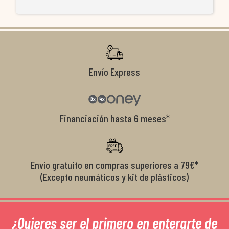
re
ti
co
r
Envío Express
Financiación hasta 6 meses*
Envío gratuito en compras superiores a 79€*
(Excepto neumáticos y kit de plásticos)
¿Quieres ser el primero en enterarte de