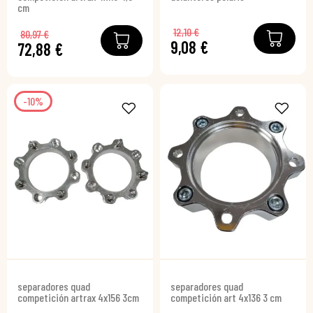
cm
12,10 €
80,97 €
9,08 €
72,88 €
-10%
separadores quad
separadores quad
competición artrax 4x156 3cm
competición art 4x136 3 cm