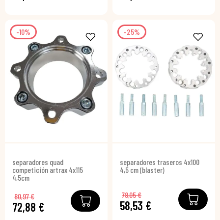
-10%
-25%
separadores quad
separadores traseros 4x100
competición artrax 4x115
4,5 cm (blaster)
4,5cm
78,05 €
80,97 €
58,53 €
72,88 €