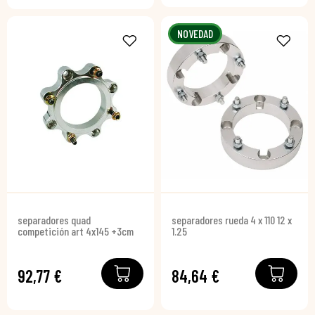
NOVEDAD
separadores quad
separadores rueda 4 x 110 12 x
competición art 4x145 +3cm
1.25
92,77 €
84,64 €