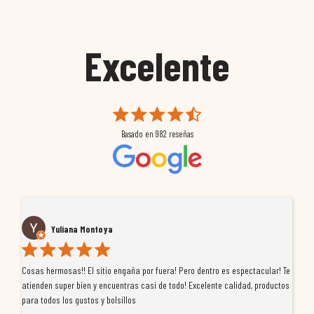
Excelente
Basado en
982
reseñas
Yuliana Montoya
Cosas hermosas!! El sitio engaña por fuera! Pero dentro es espectacular! Te
Tu
atienden super bien y encuentras casi de todo! Excelente calidad, productos
de
para todos los gustos y bolsillos
pr