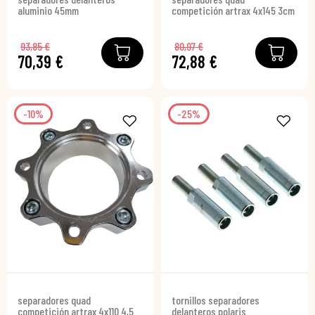
aluminio 45mm
competición artrax 4x145 3cm
93,85 €
80,97 €
70,39 €
72,88 €
-10%
-25%
separadores quad
tornillos separadores
competición artrax 4x110 4,5
delanteros polaris