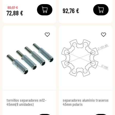
80,97 €
92,76 €
72,88 €
tornillos separadores m12-
separadores aluminio traseros
45mm(8 unidades)
45mm polaris