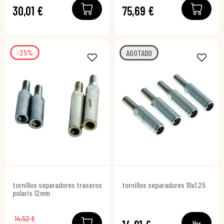
30,01 €
75,69 €
-25%
AGOTADO
tornillos separadores traseros
tornillos separadores 10x1.25
polaris 12mm
14,52 €
Ver