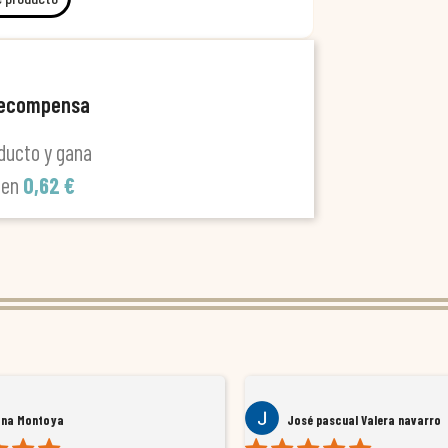
recompensa
ducto y gana
len
0,62 €
ana Montoya
José pascual Valera navarro