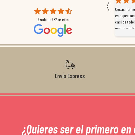
〈
 que
Magnífica atención al cliente. Tuvimos un pequeño
Cosas hermos
mpleados
retraso en el pedido y desde el minuto uno se
es espectacu
Basado en
982
reseñas
a
preocuparon por ayudarnos en todo. Gracias a Sergio,
casi de todo!
magnífico gestor... atento, amable, un servicio de 10.
gustos y bols
Gracias de nuevo por todo!
Envío Express
¿Quieres ser el primero en