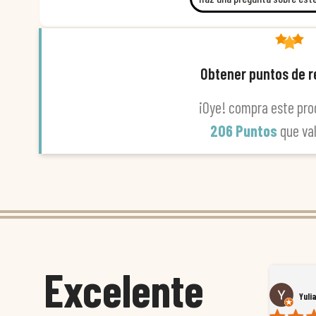
Obtener puntos de 
¡Oye! compra este pro
206 Puntos
que va
Excelente
Susana García Luis
Yuli