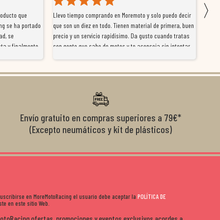
〉
roducto que
Llevo tiempo comprando en Moremoto y solo puedo decir
Vengo
ng se ha portado
que son un diez en todo. Tienen material de primera, buen
la ti
ad, se
precio y un servicio rapidísimo. Da gusto cuando tratas
tiene
ta y finalmente
con gente que sabe de motos y te aconseja sin intentar
traba
y satisfactoria.
venderte por vender. Los pedidos llegan perfectos, bien
y ayu
nte se implican
embalados y siempre a tiempo. Se nota que les importa
busca
diciones de
el cliente y que disfrutan lo que hacen. Si te gusta la
años 
s lados. Muy
moto y quieres comprar sin complicarte, Moremoto es el
sitio. Calidad, rapidez y buen rollo. ??️
Envío gratuito en compras superiores a 79€*
(Excepto neumáticos y kit de plásticos)
 suscribirse en MoreMotoRacing el usuario debe aceptar la
POLÍTICA DE
te en este sitio Web.
MotoRacing ofertas, promociones y eventos exclusivos acordes a