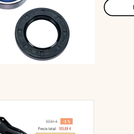
-2 %
107,84 €
Precio total:
105,68 €