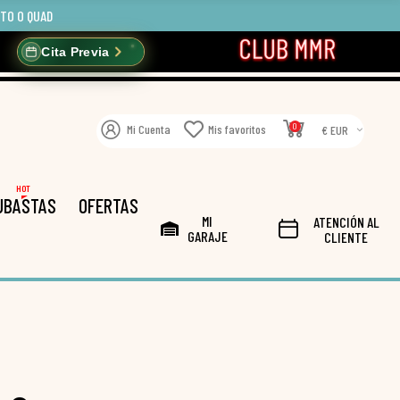
OTO O QUAD
Cita Previa
0
Mi Cuenta
Mis favoritos
€ EUR
HOT
UBASTAS
OFERTAS
MI
ATENCIÓN AL
GARAJE
CLIENTE