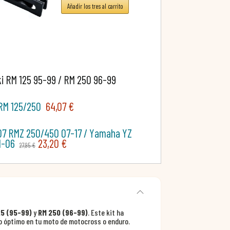
Añadir los tres al carrito
i RM 125 95-99 / RM 250 96-99
RM 125/250
64,07 €
07 RMZ 250/450 07-17 / Yamaha YZ
1-06
23,20 €
27,95 €
25 (95-99)
y
RM 250 (96-99)
. Este kit ha
o óptimo en tu moto de motocross o enduro.