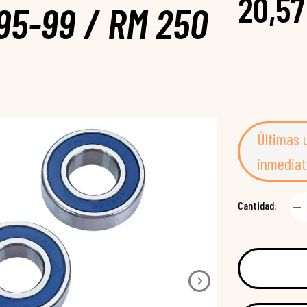
20,57
95-99 / RM 250
Últimas 
inmediat
Cantidad: