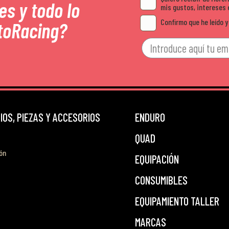
es y todo lo
mis gustos, intereses 
Confirmo que he leído y
toRacing?
OS, PIEZAS Y ACCESORIOS
ENDURO
QUAD
ón
EQUIPACIÓN
CONSUMIBLES
EQUIPAMIENTO TALLER
MARCAS