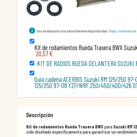
info
Uno de estos artículos tiene diferente disponibilidad
Elegir combinación
Kit de rodamientos Rueda Trasera BWX Suzuk
20,57 €
KIT DE RADIOS RUEDA DELANTERA SUZUKI 
Guía cadena ACERBIS Suzuki RM 125/250 97-
125/250 97-08 YZF/WRF 250/450/400/426 0
Descripción
Kit de rodamientos Rueda Trasera BWX
para
Suzuki RM 1
sido diseñado específicamente para garantizar un rendimient