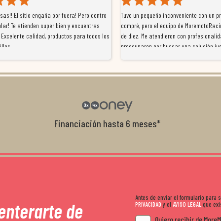
as!! El sitio engaña por fuera! Pero dentro
Tuve un pequeño inconveniente con un p
lar! Te atienden super bien y encuentras
compré, pero el equipo de MoremotoRaci
 Excelente calidad, productos para todos los
de diez. Me atendieron con profesionalid
illos
preocuparon por buscar una solución jus
resolvieron el problema de forma rápida 
Da gusto tratar con tiendas que realme
con el cliente, y me ofrecieron unas con
garantía que no me la igualaron en otro
recomendables.
Financiación hasta 6 meses*
Antes de enviar el formulario para
 enterarte de
PRIVACIDAD
y el
AVISO LEGAL
que exis
Quiero recibir de More