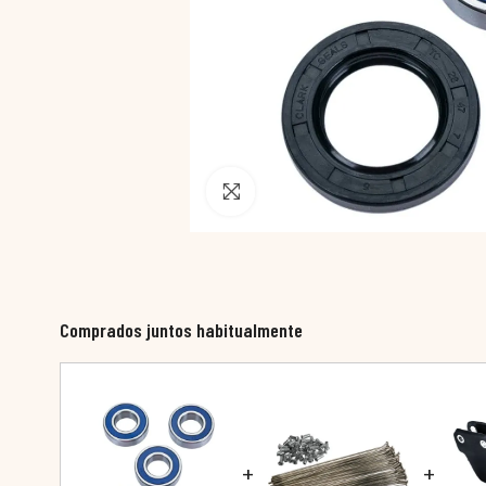
Pincha para agrandar
Comprados juntos habitualmente
+
+