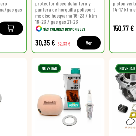
tero
protector disco delantero y
piston vert
na/gas gas
puntera de horquilla polisport
14-17 ktm 
mx disc husqvarna 16-23 / ktm
16-23 / gas gas 21-23
150,77 €
MÁS COLORES DISPONIBLES
30,35 €
Ver
52,33 €
NOVEDAD
NOVEDAD