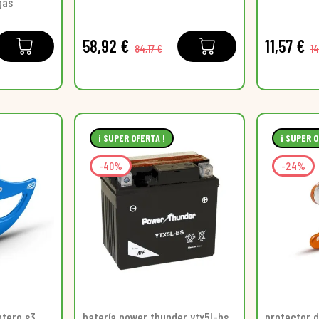
gas
58,92 €
11,57 €
84,17 €
14
¡ SUPER OFERTA !
¡ SUPER O
-40%
-24%
ntero s3
batería power thunder ytx5l-bs
protector d