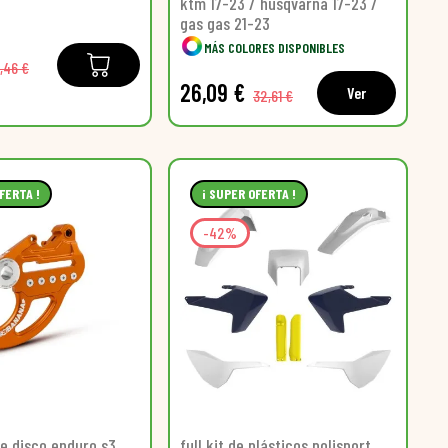
ktm 17-23 / husqvarna 17-23 /
gas gas 21-23
MÁS COLORES DISPONIBLES
,46 €
26,09 €
Ver
32,61 €
FERTA !
¡ SUPER OFERTA !
-42%
e disco enduro s3
full kit de plásticos polisport