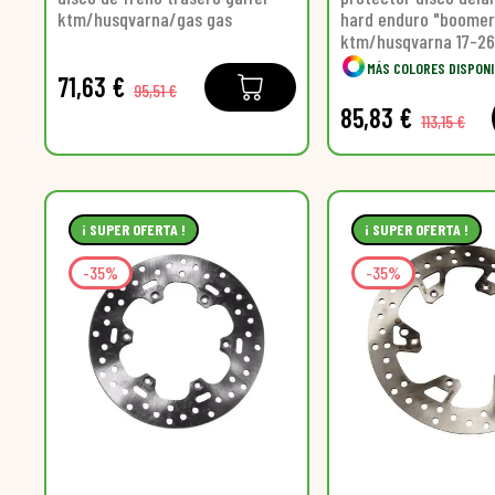
ktm/husqvarna/gas gas
hard enduro "boome
ktm/husqvarna 17-26
MÁS COLORES DISPON
71,63 €
95,51 €
85,83 €
113,15 €
¡ SUPER OFERTA !
¡ SUPER OFERTA !
-35%
-35%