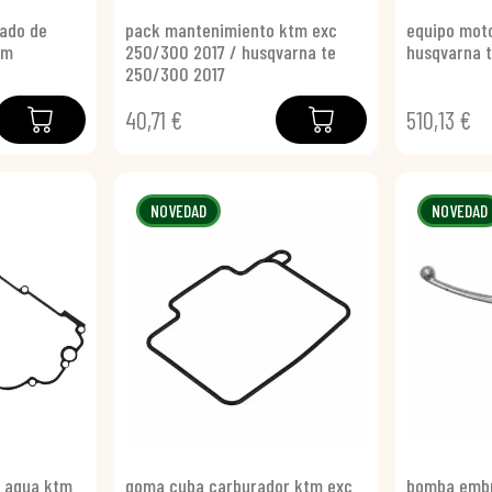
iado de
pack mantenimiento ktm exc
equipo moto
mm
250/300 2017 / husqvarna te
husqvarna 
250/300 2017
40,71 €
510,13 €
NOVEDAD
NOVEDAD
a agua ktm
goma cuba carburador ktm exc
bomba embr