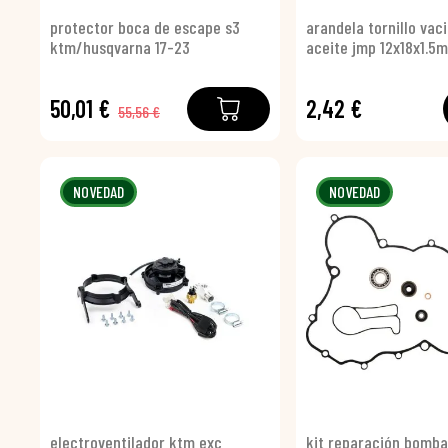
protector boca de escape s3
arandela tornillo vac
ktm/husqvarna 17-23
aceite jmp 12x18x1.5
50,01 €
2,42 €
55,56 €
NOVEDAD
NOVEDAD
electroventilador ktm exc
kit reparación bomb