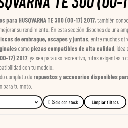
QVARNA TE 300 (00-17
os para HUSQVARNA TE 300 (00-17) 2017
, también cono
mejorar su rendimiento. En esta sección dispones de una am
, discos de embrague, escapes y juntas
, entre muchos ot
ginales
como
piezas compatibles de alta calidad
, idea
00-17) 2017
, ya sea para uso recreativo, rutas exigentes o
patibilidad con tu modelo.
tado completo de
repuestos y accesorios disponibles pa
o para tu moto.
Solo con stock
Limpiar filtros