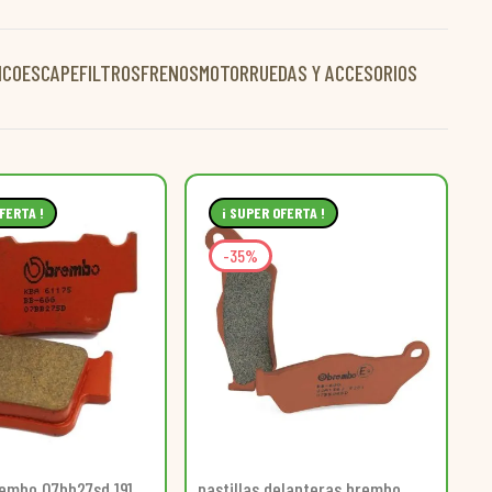
ICO
ESCAPE
FILTROS
FRENOS
MOTOR
RUEDAS Y ACCESORIOS
FERTA !
¡ SUPER OFERTA !
-35%
rembo 07bb27sd 191
pastillas delanteras brembo