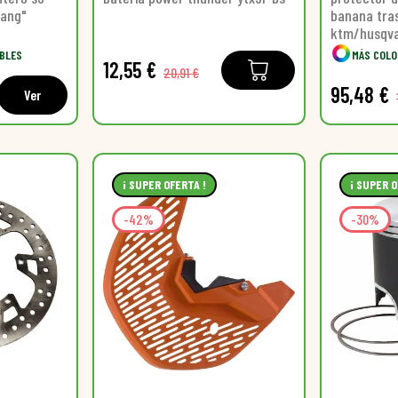
rang"
banana tra
ktm/husqva
IBLES
MÁS COLO
12,55 €
20,91 €
95,48 €
Ver
¡ SUPER OFERTA !
¡ SUPER O
-42%
-30%