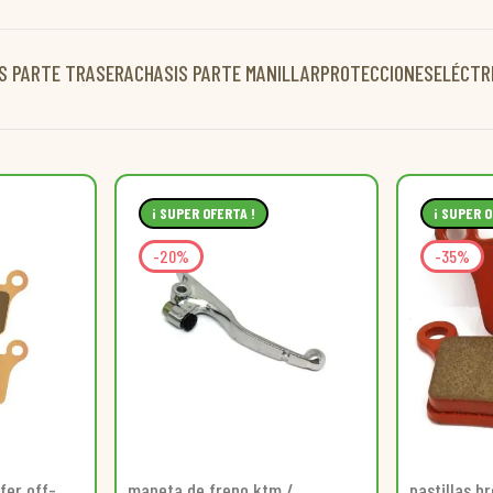
S PARTE TRASERA
CHASIS PARTE MANILLAR
PROTECCIONES
ELÉCTR
¡ SUPER OFERTA !
¡ SUPER O
-20%
-35%
lfer off-
maneta de freno ktm /
pastillas b