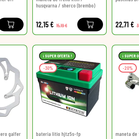
husqvarna / sherco (brembo)
12,15 €
22,71 €
15,19 €
3
¡ SUPER OFERTA !
¡ SUPER O
-30%
-20%
tero galfer
bateria litio hjtz5s-fp
maneta de 