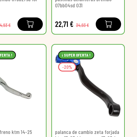
07bb04sd 031
22,71 €
4,93 €
34,93 €
FERTA !
¡ SUPER OFERTA !
-20%
freno ktm 14-25
palanca de cambio zeta forjada