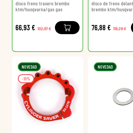
disco freno trasero brembo
disco de freno delan
ktm/husqvarna/gas gas
brembo ktm/husqvar
66,93 €
76,88 €
102,97 €
118,28 €
NOVEDAD
NOVEDAD
-10%