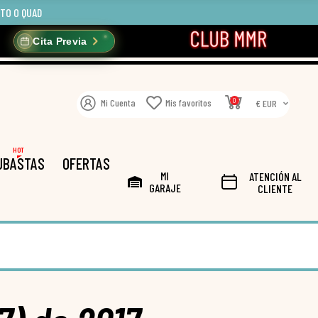
OTO O QUAD
Cita Previa
0
Mi Cuenta
Mis favoritos
€ EUR
HOT
UBASTAS
OFERTAS
MI
ATENCIÓN AL
GARAJE
CLIENTE