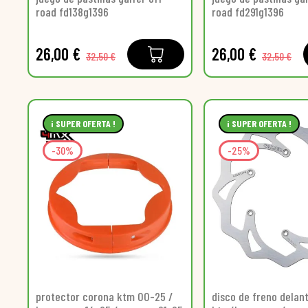
road fd138g1396
road fd291g1396
26,00 €
26,00 €
32,50 €
32,50 €
¡ SUPER OFERTA !
¡ SUPER OFERTA !
-30%
-25%
protector corona ktm 00-25 /
disco de freno delan