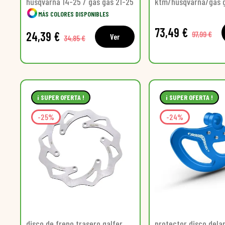
husqvarna 14-25 / gas gas 21-25
ktm/husqvarna/gas 
MÁS COLORES DISPONIBLES
73,49 €
24,39 €
97,99 €
Ver
34,85 €
¡ SUPER OFERTA !
¡ SUPER OFERTA !
-25%
-24%
disco de freno trasero galfer
protector disco dela