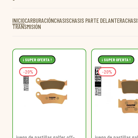
INICIO
CARBURACIÓN
CHASIS
CHASIS PARTE DELANTERA
CHASI
TRANSMISIÓN
¡ SUPER OFERTA !
¡ SUPER OFERTA !
-20%
-20%
juego de pastillas galfer off-
juego de pastillas ga