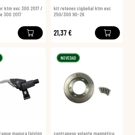
r ktm exc 300 2017 /
kit retenes cigüeñal ktm exc
te 300 2017
250/300 90-26
21,37 €
NOVEDAD
ague magura (pistón
contrapeso volante magnético