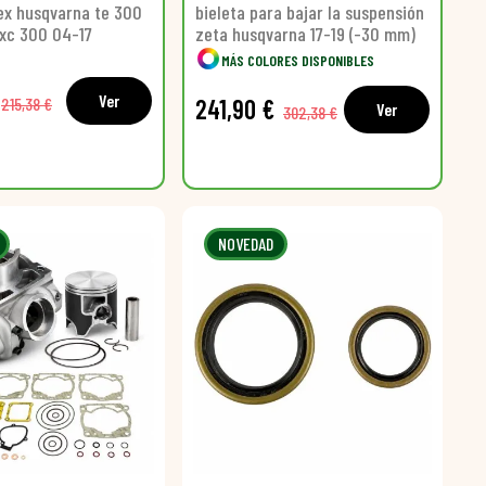
ex husqvarna te 300
bieleta para bajar la suspensión
exc 300 04-17
zeta husqvarna 17-19 (-30 mm)
MÁS COLORES DISPONIBLES
Ver
215,38 €
241,90 €
Ver
302,38 €
NOVEDAD