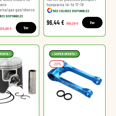
sero
husqvarna te-fe 17-19
rna/gas gas/sherco
MÁS COLORES DISPONIBLES
RES DISPONIBLES
96,44 €
Ver
166,28 €
Ver
125,86 €
FERTA !
¡ SUPER OFERTA !
-20%