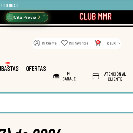
OTO O QUAD
Cita Previa
0
Mi Cuenta
Mis favoritos
€ EUR
HOT
UBASTAS
OFERTAS
MI
ATENCIÓN AL
GARAJE
CLIENTE