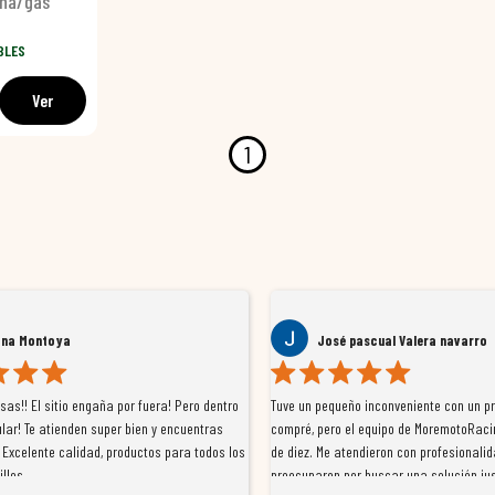
na/gas
BLES
Ver
1
ana Montoya
José pascual Valera navarro
as!! El sitio engaña por fuera! Pero dentro
Tuve un pequeño inconveniente con un p
lar! Te atienden super bien y encuentras
compré, pero el equipo de MoremotoRaci
 Excelente calidad, productos para todos los
de diez. Me atendieron con profesionalid
illos
preocuparon por buscar una solución jus