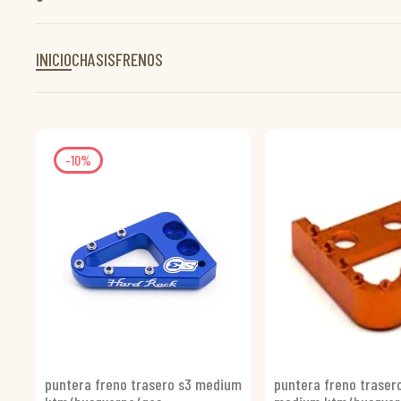
INICIO
CHASIS
FRENOS
-10%
puntera freno trasero s3 medium
puntera freno traser