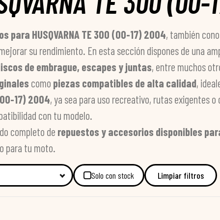
SQVARNA TE 300 (00-1
ios para HUSQVARNA TE 300 (00-17) 2004
, también con
mejorar su rendimiento. En esta sección dispones de una am
, discos de embrague, escapes y juntas
, entre muchos ot
ginales
como
piezas compatibles de alta calidad
, idea
00-17) 2004
, ya sea para uso recreativo, rutas exigentes 
patibilidad con tu modelo.
tado completo de
repuestos y accesorios disponibles pa
o para tu moto.
Solo con stock
Limpiar filtros