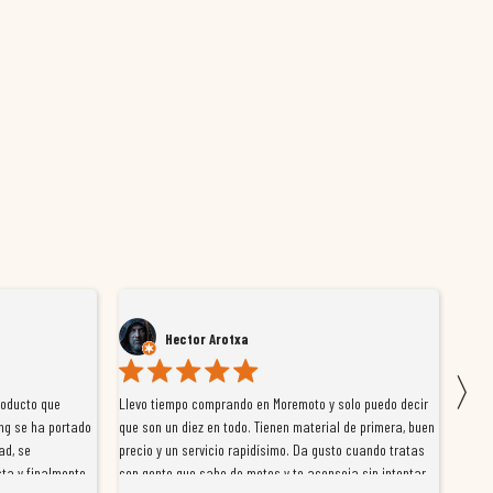
Hector Arotxa
〉
roducto que
Llevo tiempo comprando en Moremoto y solo puedo decir
Vengo
ng se ha portado
que son un diez en todo. Tienen material de primera, buen
la ti
ad, se
precio y un servicio rapidísimo. Da gusto cuando tratas
tiene
ta y finalmente
con gente que sabe de motos y te aconseja sin intentar
traba