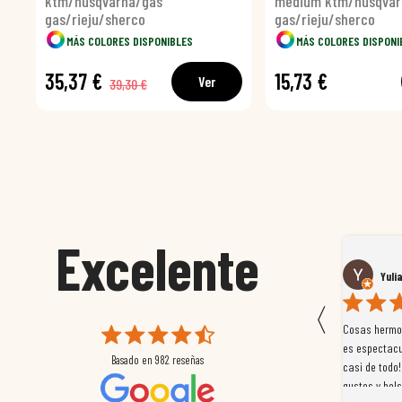
ktm/husqvarna/gas
medium ktm/husqvar
gas/rieju/sherco
gas/rieju/sherco
MÁS COLORES DISPONIBLES
MÁS COLORES DISPONI
35,37 €
15,73 €
Ver
39,30 €
Excelente
Susana García Luis
Yuli
〈
 que
Magnífica atención al cliente. Tuvimos un pequeño
Cosas hermos
mpleados
retraso en el pedido y desde el minuto uno se
es espectacu
Basado en
982
reseñas
a
preocuparon por ayudarnos en todo. Gracias a Sergio,
casi de todo!
magnífico gestor... atento, amable, un servicio de 10.
gustos y bols