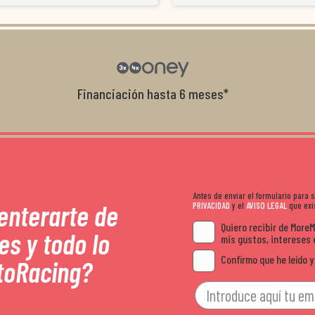
resolvieron el problema de forma rápida 
Da gusto tratar con tiendas que realme
con el cliente, y me ofrecieron unas con
garantía que no me la igualaron en otro
recomendables.
Financiación hasta 6 meses*
Antes de enviar el formulario para
 enterarte de
PRIVACIDAD
y el
AVISO LEGAL
que exis
Quiero recibir de More
es y todo lo
mis gustos, intereses 
Confirmo que he leído y
toRacing?