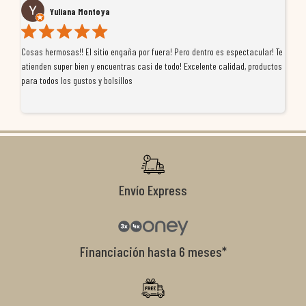
Yuliana Montoya
Cosas hermosas!! El sitio engaña por fuera! Pero dentro es espectacular! Te
Tu
atienden super bien y encuentras casi de todo! Excelente calidad, productos
de
para todos los gustos y bolsillos
pr
re
ti
co
r
Envío Express
Financiación hasta 6 meses*