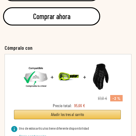
Comprar ahora
Cómpralo con
+
+
-2 %
97,61 €
Precio total:
95,66 €
Añadir los tres al carrito
info
Uno de estos artículos tiene diferente disponibilidad
Elegir combinación