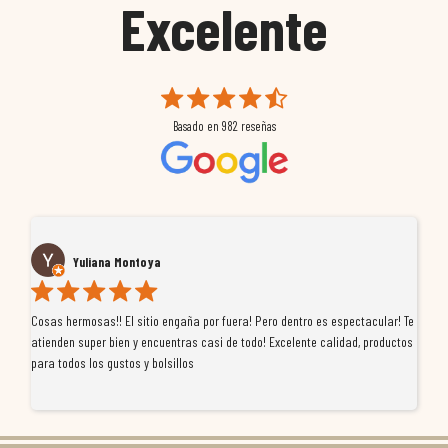
Excelente
Basado en
982
reseñas
Yuliana Montoya
Cosas hermosas!! El sitio engaña por fuera! Pero dentro es espectacular! Te
Tu
atienden super bien y encuentras casi de todo! Excelente calidad, productos
de
para todos los gustos y bolsillos
pr
re
ti
co
r