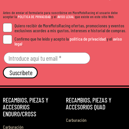
Antes de enviar el formulario para suscribirse en MoreMotoRacing el usuario debe
aceptar la
POLÍTICA DE PRIVACIDAD
y el
AVISO LEGAL
que existe en este sitio Web.
Quiero recibir de MoreMotoRacing ofertas, promociones y eventos
exclusivos acordes a mis gustos, intereses e historial de compras.
Confirmo que he leído y acepto la
política de privacidad
y el
aviso
legal
.
Suscríbete
RECAMBIOS, PIEZAS Y
RECAMBIOS, PIEZAS Y
ACCESORIOS
ACCESORIOS QUAD
ENDURO/CROSS
Carburación
Carburación