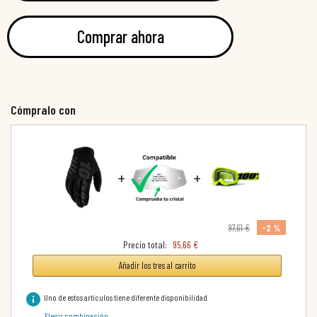
Comprar ahora
Cómpralo con
+
+
-2 %
97,61 €
Precio total:
95,66 €
Añadir los tres al carrito
info
Uno de estos artículos tiene diferente disponibilidad
Elegir combinación