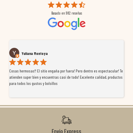
Basado en
982
reseñas
Yuliana Montoya
Cosas hermosas!! El sitio engaña por fuera! Pero dentro es espectacular! Te
Tu
atienden super bien y encuentras casi de todo! Excelente calidad, productos
de
para todos los gustos y bolsillos
pr
re
ti
co
r
Envío Express