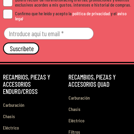
exclusivos acordes a mis gustos, intereses e historial de compras.
Confirmo que he leído y acepto la
política de privacidad
y el
aviso
legal
.
Suscríbete
RECAMBIOS, PIEZAS Y
RECAMBIOS, PIEZAS Y
ACCESORIOS
ACCESORIOS QUAD
ENDURO/CROSS
Carburación
Carburación
Chasis
Chasis
Eléctrico
Eléctrico
Filtros