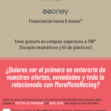
Financiación hasta 6 meses*
Envío gratuito en compras superiores a 79€*
(Excepto neumáticos y kit de plásticos)
¿Quieres ser el primero en enterarte de
nuestras ofertas, novedades y todo lo
relacionado con MoreMotoRacing?
Antes de enviar el formulario para suscribirse en MoreMotoRacing el usuario debe
aceptar la
POLÍTICA DE PRIVACIDAD
y el
AVISO LEGAL
que existe en este sitio Web.
Quiero recibir de MoreMotoRacing ofertas, promociones y eventos