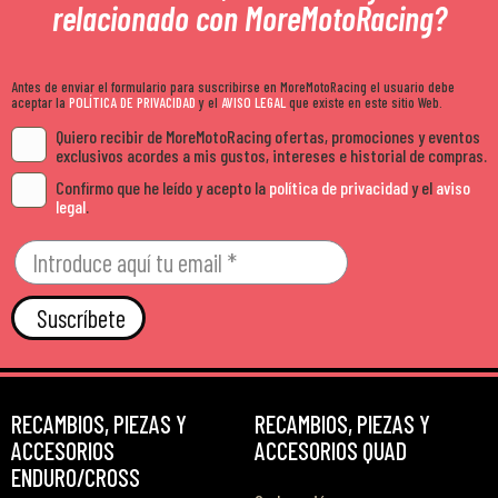
relacionado con MoreMotoRacing?
Antes de enviar el formulario para suscribirse en MoreMotoRacing el usuario debe
aceptar la
POLÍTICA DE PRIVACIDAD
y el
AVISO LEGAL
que existe en este sitio Web.
Quiero recibir de MoreMotoRacing ofertas, promociones y eventos
exclusivos acordes a mis gustos, intereses e historial de compras.
Confirmo que he leído y acepto la
política de privacidad
y el
aviso
legal
.
Suscríbete
RECAMBIOS, PIEZAS Y
RECAMBIOS, PIEZAS Y
ACCESORIOS
ACCESORIOS QUAD
ENDURO/CROSS