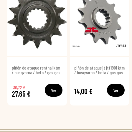
piñón de ataque renthal ktm
piñón de ataque jt jtf1901 ktm
/ husqvarna / beta / gas gas
/ husqvarna / beta / gas gas
30,72 €
14,00 €
Ver
Ver
27,65 €