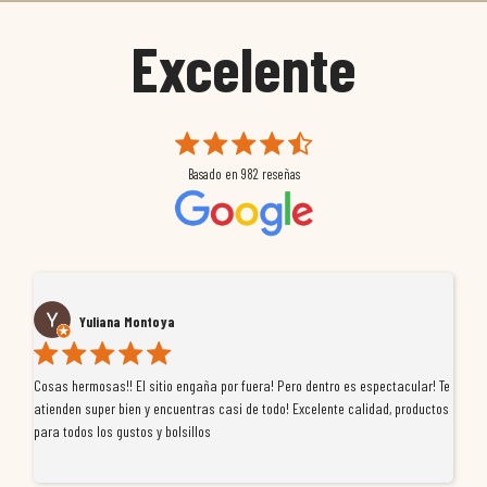
Excelente
Basado en
982
reseñas
ya
José pascual Valera 
io engaña por fuera! Pero dentro es espectacular! Te
Tuve un pequeño inconveniente c
ncuentras casi de todo! Excelente calidad, productos
de MoremotoRacing se ha portad
bolsillos
profesionalidad, se preocuparon
resolvieron el problema de forma
tiendas que realmente se implic