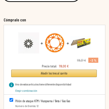
Cómpralo con
+
+
-2 %
118,37 €
Precio total:
116,00 €
Añadir los tres al carrito
info
Uno de estos artículos tiene diferente disponibilidad
Elegir combinación
Piñón de ataque KTM / Husqvarna / Beta / Gas Gas
Número de Dientes: 12