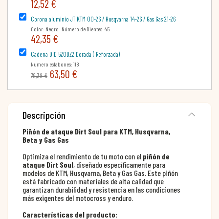
12,52 €
Corona aluminio JT KTM 00-26 / Husqvarna 14-26 / Gas Gas 21-26
Color: Negro Número de Dientes: 45
42,35 €
Cadena DID 520DZ2 Dorada ( Reforzada)
Numero eslabones: 118
63,50 €
79,38 €
Descripción
Piñón de ataque Dirt Soul para KTM, Husqvarna,
Beta y Gas Gas
Optimiza el rendimiento de tu moto con el
piñón de
ataque Dirt Soul
, diseñado específicamente para
modelos de KTM, Husqvarna, Beta y Gas Gas. Este piñón
está fabricado con materiales de alta calidad que
garantizan durabilidad y resistencia en las condiciones
más exigentes del motocross y enduro.
Características del producto: