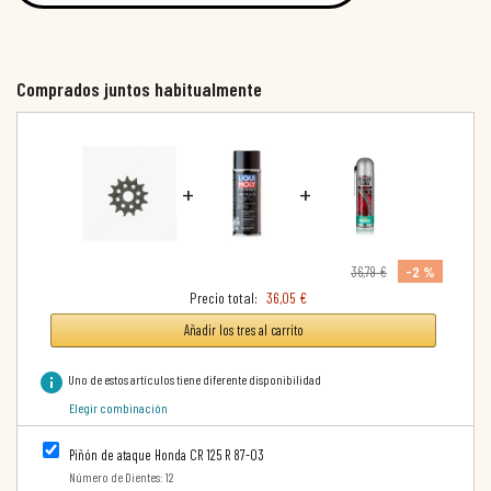
Comprados juntos habitualmente
+
+
-2 %
36,79 €
Precio total:
36,05 €
Añadir los tres al carrito
info
Uno de estos artículos tiene diferente disponibilidad
Elegir combinación
Piñón de ataque Honda CR 125 R 87-03
Número de Dientes: 12