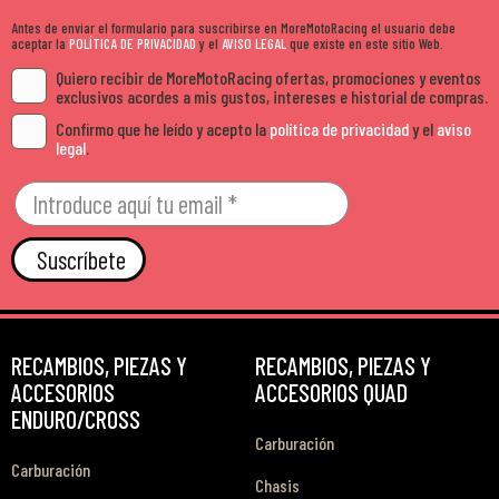
Antes de enviar el formulario para suscribirse en MoreMotoRacing el usuario debe
aceptar la
POLÍTICA DE PRIVACIDAD
y el
AVISO LEGAL
que existe en este sitio Web.
Quiero recibir de MoreMotoRacing ofertas, promociones y eventos
exclusivos acordes a mis gustos, intereses e historial de compras.
Confirmo que he leído y acepto la
política de privacidad
y el
aviso
legal
.
Suscríbete
RECAMBIOS, PIEZAS Y
RECAMBIOS, PIEZAS Y
ACCESORIOS
ACCESORIOS QUAD
ENDURO/CROSS
Carburación
Carburación
Chasis