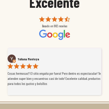
Excelente
Basado en
982
reseñas
Yuliana Montoya
Cosas hermosas!! El sitio engaña por fuera! Pero dentro es espectacular! Te
Tu
atienden super bien y encuentras casi de todo! Excelente calidad, productos
de
para todos los gustos y bolsillos
pr
re
ti
co
r