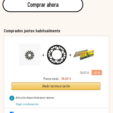
Comprar ahora
Comprados juntos habitualmente
+
+
-2 %
118,37 €
Precio total:
116,00 €
Añadir los tres al carrito
info
Artículos disponibles para reservar
Elegir combinación