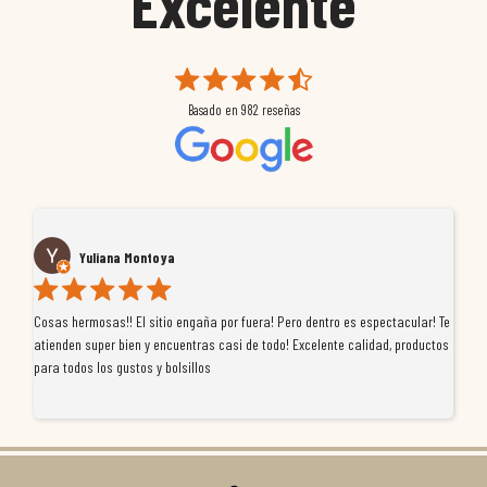
Excelente
Basado en
982
reseñas
Yuliana Montoya
Cosas hermosas!! El sitio engaña por fuera! Pero dentro es espectacular! Te
Tu
atienden super bien y encuentras casi de todo! Excelente calidad, productos
de
para todos los gustos y bolsillos
pr
re
ti
co
r