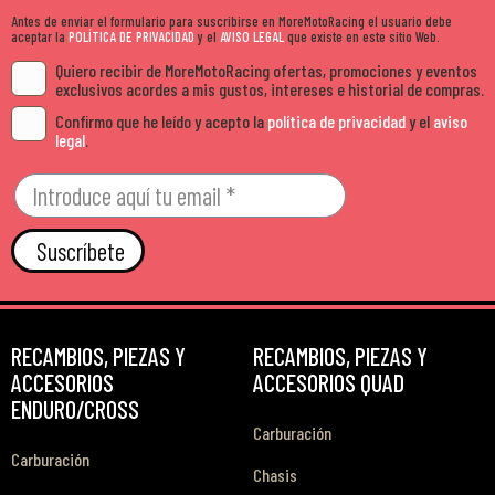
Antes de enviar el formulario para suscribirse en MoreMotoRacing el usuario debe
aceptar la
POLÍTICA DE PRIVACIDAD
y el
AVISO LEGAL
que existe en este sitio Web.
Quiero recibir de MoreMotoRacing ofertas, promociones y eventos
exclusivos acordes a mis gustos, intereses e historial de compras.
Confirmo que he leído y acepto la
política de privacidad
y el
aviso
legal
.
Suscríbete
RECAMBIOS, PIEZAS Y
RECAMBIOS, PIEZAS Y
ACCESORIOS
ACCESORIOS QUAD
ENDURO/CROSS
Carburación
Carburación
Chasis