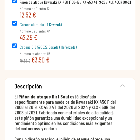
Piñón de ataque Kawasaki KX 450 F 06-19 / KX 450 4T 19-26 / KLX 450R 08-21
Número de Dientes: 12
12,52 €
Corona aluminio JT Kawasaki
Número de Dientes: 47
42,35 €
Cadena DID 520DZ2 Dorada ( Reforzada)
Numero eslabones: 118
63,50 €
79,38 €
Descripción
El
Piñón de ataque Dirt Soul
está diseñado
específicamente para modelos de Kawasaki KX 450 F del
2006 al 2019, KX 450 4T del 2020 al 2024 y KLX 450R del
2008 al 2021. Fabricado con materiales de alta calidad,
este piñón garantiza una durabilidad excepcional y un
rendimiento óptimo en las condiciones más exigentes
del motocross y enduro.
Con un diseño preciso, el piñón de ataque ofrece una