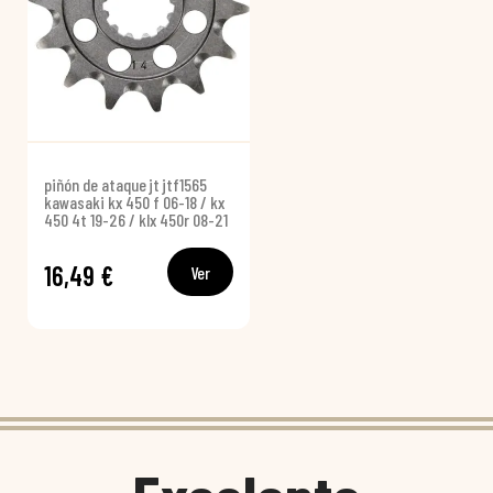
piñón de ataque jt jtf1565
kawasaki kx 450 f 06-18 / kx
450 4t 19-26 / klx 450r 08-21
16,49 €
Ver