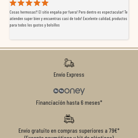
Cosas hermosas!! El sitio engaña por fuera! Pero dentro es espectacular! Te
Tu
atienden super bien y encuentras casi de todo! Excelente calidad, productos
de
para todos los gustos y bolsillos
pr
re
ti
co
r
Envío Express
Financiación hasta 6 meses*
Envío gratuito en compras superiores a 79€*
(Excepto neumáticos y kit de plásticos)