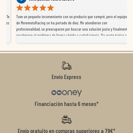
Te
Tuve un pequeño inconveniente con un producto que compré, pero el equipo
Ll
os
de MoremotoRacing se ha portado de diez. Me atendieron con
to
profesionalidad, se preocuparon por buscar una solución justa y finalmente
gu
resolvieron el problema de forma rápida y satisfactoria. Da gusto tratar con
ve
tiendas que realmente se implican con el cliente, y me ofrecieron unas
a 
condiciones de garantía que no me la igualaron en otros lados. Muy
te
recomendables.
Ca
Envío Express
Financiación hasta 6 meses*
Envío gratuito en compras superiores a 79€*