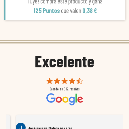
¡Oye! compra este producto y gana
125 Puntos
que valen
0,38 €
Excelente
Basado en
982
reseñas
José pascual Valera navarro