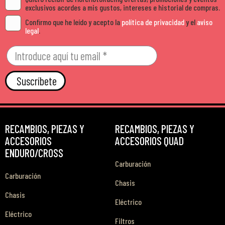
exclusivos acordes a mis gustos, intereses e historial de compras.
Confirmo que he leído y acepto la
política de privacidad
y el
aviso
legal
.
Suscríbete
RECAMBIOS, PIEZAS Y
RECAMBIOS, PIEZAS Y
ACCESORIOS
ACCESORIOS QUAD
ENDURO/CROSS
Carburación
Carburación
Chasis
Chasis
Eléctrico
Eléctrico
Filtros