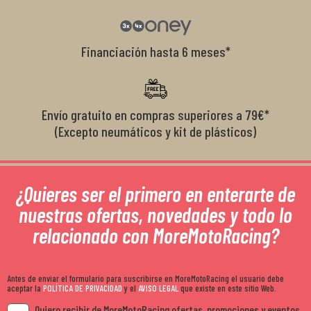
Financiación hasta 6 meses*
Envío gratuito en compras superiores a 79€*
(Excepto neumáticos y kit de plásticos)
¿Quieres ser el primero en enterarte de
nuestras ofertas, novedades y todo lo
relacionado con MoreMotoRacing?
Antes de enviar el formulario para suscribirse en MoreMotoRacing el usuario debe
aceptar la
POLÍTICA DE PRIVACIDAD
y el
AVISO LEGAL
que existe en este sitio Web.
Quiero recibir de MoreMotoRacing ofertas, promociones y eventos