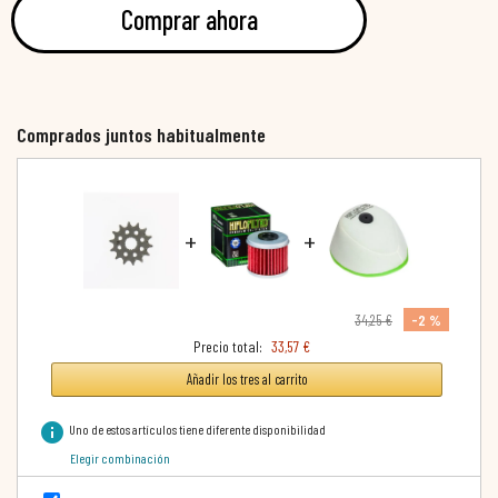
Comprar ahora
Comprados juntos habitualmente
+
+
-2 %
34,25 €
Precio total:
33,57 €
Añadir los tres al carrito
info
Uno de estos artículos tiene diferente disponibilidad
Elegir combinación