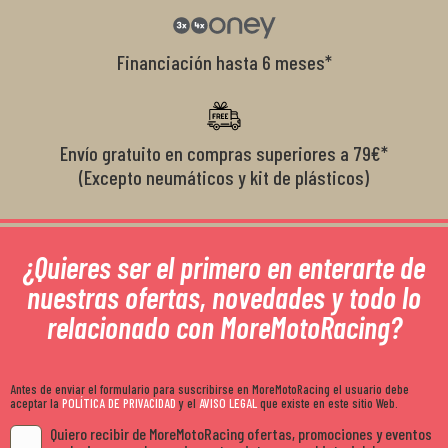
Financiación hasta 6 meses*
Envío gratuito en compras superiores a 79€*
(Excepto neumáticos y kit de plásticos)
¿Quieres ser el primero en enterarte de
nuestras ofertas, novedades y todo lo
relacionado con MoreMotoRacing?
Antes de enviar el formulario para suscribirse en MoreMotoRacing el usuario debe
aceptar la
POLÍTICA DE PRIVACIDAD
y el
AVISO LEGAL
que existe en este sitio Web.
Quiero recibir de MoreMotoRacing ofertas, promociones y eventos