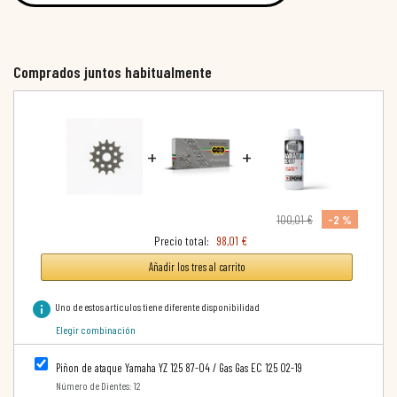
Comprados juntos habitualmente
+
+
-2 %
100,01 €
Precio total:
98,01 €
Añadir los tres al carrito
info
Uno de estos artículos tiene diferente disponibilidad
Elegir combinación
Piñon de ataque Yamaha YZ 125 87-04 / Gas Gas EC 125 02-19
Número de Dientes: 12