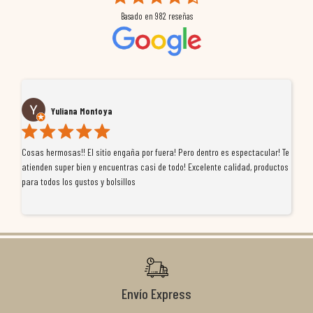
Basado en
982
reseñas
Yuliana Montoya
Cosas hermosas!! El sitio engaña por fuera! Pero dentro es espectacular! Te
Tu
atienden super bien y encuentras casi de todo! Excelente calidad, productos
de
para todos los gustos y bolsillos
pr
re
ti
co
r
Envío Express