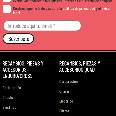
exclusivos acordes a mis gustos, intereses e historial de compras.
Confirmo que he leído y acepto la
política de privacidad
y el
aviso
legal
.
Suscríbete
RECAMBIOS, PIEZAS Y
RECAMBIOS, PIEZAS Y
ACCESORIOS
ACCESORIOS QUAD
ENDURO/CROSS
Carburación
Carburación
Chasis
Chasis
Eléctrico
Eléctrico
Filtros