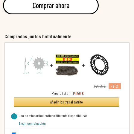
Comprar ahora
Comprados juntos habitualmente
+
+
-2 %
144,45 €
Precio total:
141,56 €
Añadir los tres al carrito
info
Uno de estos artículos tiene diferente disponibilidad
Elegir combinación