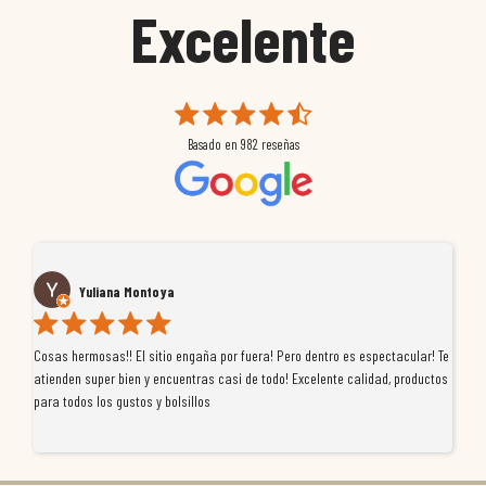
Excelente
Basado en
982
reseñas
Yuliana Montoya
Cosas hermosas!! El sitio engaña por fuera! Pero dentro es espectacular! Te
Tu
atienden super bien y encuentras casi de todo! Excelente calidad, productos
de
para todos los gustos y bolsillos
pr
re
ti
co