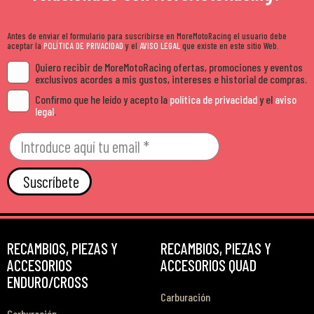
Antes de enviar el formulario para suscribirse en MoreMotoRacing el usuario debe
aceptar la
POLÍTICA DE PRIVACIDAD
y el
AVISO LEGAL
que existe en este sitio Web.
Quiero recibir de MoreMotoRacing ofertas, promociones y eventos
exclusivos acordes a mis gustos, intereses e historial de compras.
Confirmo que he leído y acepto la
política de privacidad
y el
aviso
legal
.
Suscríbete
RECAMBIOS, PIEZAS Y
RECAMBIOS, PIEZAS Y
ACCESORIOS
ACCESORIOS QUAD
ENDURO/CROSS
Carburación
Carburación