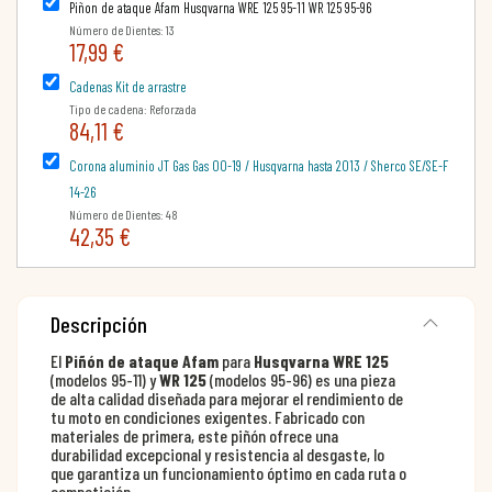
Piñon de ataque Afam Husqvarna WRE 125 95-11 WR 125 95-96
Número de Dientes: 13
17,99 €
Cadenas Kit de arrastre
Tipo de cadena: Reforzada
84,11 €
Corona aluminio JT Gas Gas 00-19 / Husqvarna hasta 2013 / Sherco SE/SE-F
14-26
Número de Dientes: 48
42,35 €
Descripción
El
Piñón de ataque Afam
para
Husqvarna WRE 125
(modelos 95-11) y
WR 125
(modelos 95-96) es una pieza
de alta calidad diseñada para mejorar el rendimiento de
tu moto en condiciones exigentes. Fabricado con
materiales de primera, este piñón ofrece una
durabilidad excepcional y resistencia al desgaste, lo
que garantiza un funcionamiento óptimo en cada ruta o
competición.