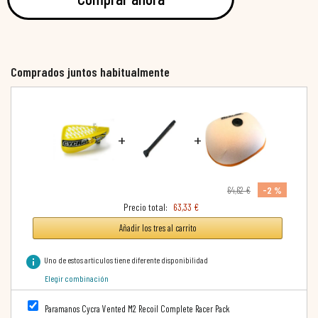
Comprados juntos habitualmente
+
+
-2 %
64,62 €
Precio total:
63,33 €
Añadir los tres al carrito
info
Uno de estos artículos tiene diferente disponibilidad
Elegir combinación
Paramanos Cycra Vented M2 Recoil Complete Racer Pack