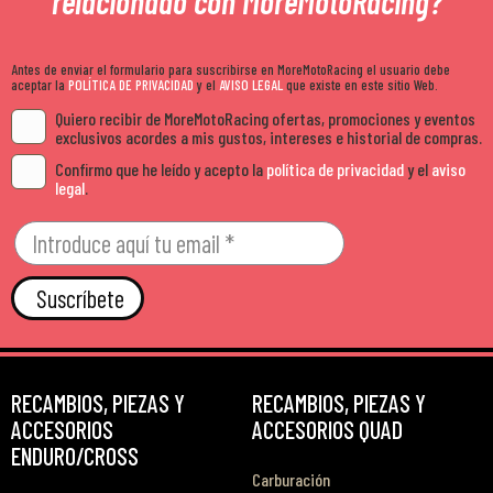
relacionado con MoreMotoRacing?
Antes de enviar el formulario para suscribirse en MoreMotoRacing el usuario debe
aceptar la
POLÍTICA DE PRIVACIDAD
y el
AVISO LEGAL
que existe en este sitio Web.
Quiero recibir de MoreMotoRacing ofertas, promociones y eventos
exclusivos acordes a mis gustos, intereses e historial de compras.
Confirmo que he leído y acepto la
política de privacidad
y el
aviso
legal
.
Suscríbete
RECAMBIOS, PIEZAS Y
RECAMBIOS, PIEZAS Y
ACCESORIOS
ACCESORIOS QUAD
ENDURO/CROSS
Carburación