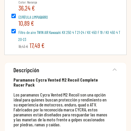
Color: Naranja
36,24 €
ESPÁTULA LIMPIABARRO
10,89 €
Filtro de aire TWIN AIR Kawasaki KX 250 4 T 21-24 / KX 450 F 19 / KX 450 4 T
20-23
17,49 €
19,43 €
Descripción
Paramanos Cycra Vented M2 Recoil Complete
Racer Pack
Los paramanos Cycra Vented M2 Recoil son una opción
ideal para quienes buscan protección y rendimiento en
su experiencia de motocross, enduro, quad o ATV.
Fabricados por la reconocida marca CYCRA, estos
paramanos están diseñados para resguardar las manos
y las manetas de la moto frente a golpes ocasionados
por piedras, ramas y caídas.