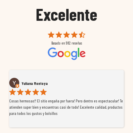
Excelente
Basado en
982
reseñas
Yuliana Montoya
Cosas hermosas!! El sitio engaña por fuera! Pero dentro es espectacular! Te
Tu
atienden super bien y encuentras casi de todo! Excelente calidad, productos
de
para todos los gustos y bolsillos
pr
re
ti
co