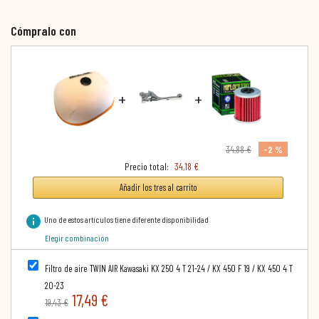
Cómpralo con
+
+
-2 %
34,88 €
Precio total:
34,18 €
Añadir los tres al carrito
info
Uno de estos artículos tiene diferente disponibilidad
Elegir combinación
Filtro de aire TWIN AIR Kawasaki KX 250 4 T 21-24 / KX 450 F 19 / KX 450 4 T
20-23
17,49 €
19,43 €