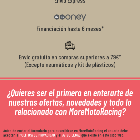
Envío Express
Financiación hasta 6 meses*
Envío gratuito en compras superiores a 79€*
(Excepto neumáticos y kit de plásticos)
¿Quieres ser el primero en enterarte de
nuestras ofertas, novedades y todo lo
relacionado con MoreMotoRacing?
Antes de enviar el formulario para suscribirse en MoreMotoRacing el usuario debe
aceptar la
POLÍTICA DE PRIVACIDAD
y el
AVISO LEGAL
que existe en este sitio Web.