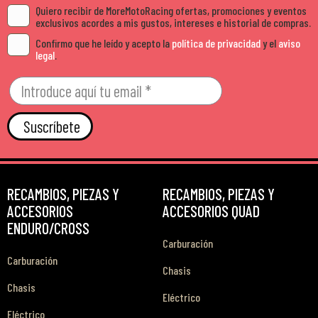
Quiero recibir de MoreMotoRacing ofertas, promociones y eventos
exclusivos acordes a mis gustos, intereses e historial de compras.
Confirmo que he leído y acepto la
política de privacidad
y el
aviso
legal
.
Suscríbete
RECAMBIOS, PIEZAS Y
RECAMBIOS, PIEZAS Y
ACCESORIOS
ACCESORIOS QUAD
ENDURO/CROSS
Carburación
Carburación
Chasis
Chasis
Eléctrico
Eléctrico