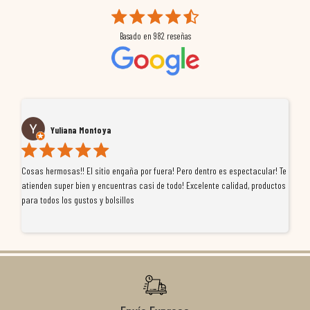
Basado en
982
reseñas
Yuliana Montoya
Cosas hermosas!! El sitio engaña por fuera! Pero dentro es espectacular! Te
Tu
atienden super bien y encuentras casi de todo! Excelente calidad, productos
de
para todos los gustos y bolsillos
pr
re
ti
co
r