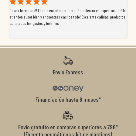
Cosas hermosas!! El sitio engaña por fuera! Pero dentro es espectacular! Te
Tu
atienden super bien y encuentras casi de todo! Excelente calidad, productos
de
para todos los gustos y bolsillos
pr
re
ti
co
r
Envío Express
Financiación hasta 6 meses*
Envío gratuito en compras superiores a 79€*
(Excepto neumáticos y kit de plásticos)