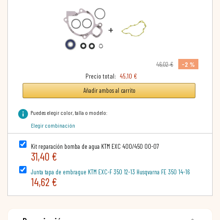
+
-2 %
46,02 €
Precio total:
45,10 €
Añadir ambos al carrito
info
Puedes elegir color, talla o modelo:
Elegir combinación
Kit reparación bomba de agua KTM EXC 400/450 00-07
31,40 €
Junta tapa de embrague KTM EXC-F 350 12-13 Husqvarna FE 350 14-16
14,62 €