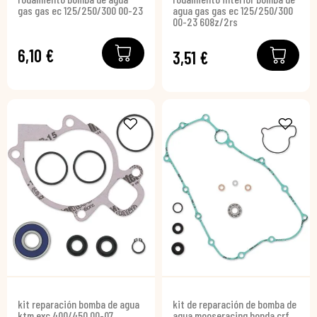
gas gas ec 125/250/300 00-23
agua gas gas ec 125/250/300
00-23 608z/2rs
6,10 €
3,51 €
kit reparación bomba de agua
kit de reparación de bomba de
ktm exc 400/450 00-07
agua mooseracing honda crf