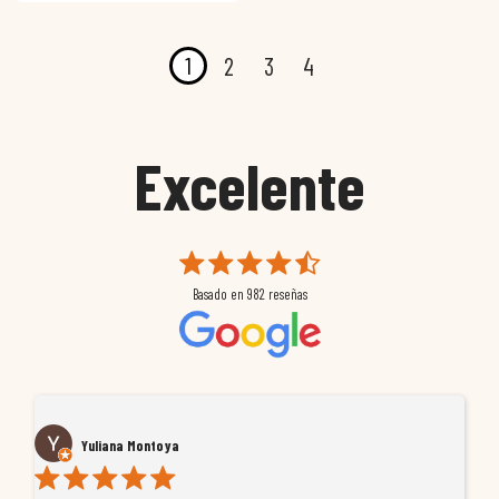
1
2
3
4
Excelente
Basado en
982
reseñas
Yuliana Montoya