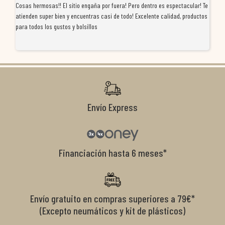
Cosas hermosas!! El sitio engaña por fuera! Pero dentro es espectacular! Te
Tu
atienden super bien y encuentras casi de todo! Excelente calidad, productos
de
para todos los gustos y bolsillos
pr
re
ti
co
r
Envío Express
Financiación hasta 6 meses*
Envío gratuito en compras superiores a 79€*
(Excepto neumáticos y kit de plásticos)