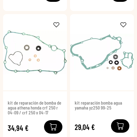
kit de reparación de bomba de
kit reparación bomba agua
agua athena honda crf 250 r
yamaha yz250 99-25
04-09 / crf 250 x 04-17
29,04 €
34,94 €