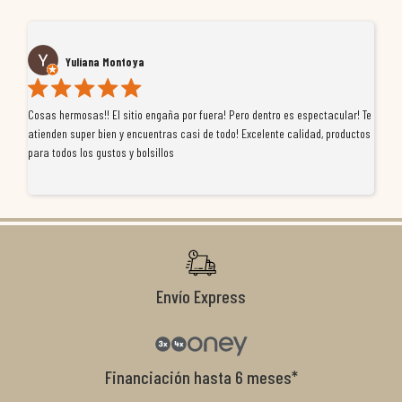
Yuliana Montoya
Cosas hermosas!! El sitio engaña por fuera! Pero dentro es espectacular! Te
Tu
atienden super bien y encuentras casi de todo! Excelente calidad, productos
de
para todos los gustos y bolsillos
pr
re
ti
co
r
Envío Express
Financiación hasta 6 meses*