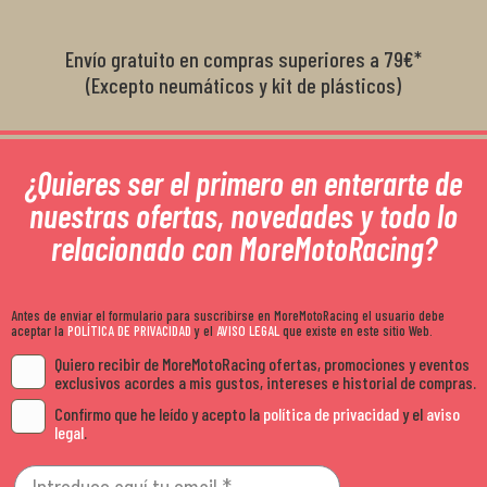
Envío gratuito en compras superiores a 79€*
(Excepto neumáticos y kit de plásticos)
¿Quieres ser el primero en enterarte de
nuestras ofertas, novedades y todo lo
relacionado con MoreMotoRacing?
Antes de enviar el formulario para suscribirse en MoreMotoRacing el usuario debe
aceptar la
POLÍTICA DE PRIVACIDAD
y el
AVISO LEGAL
que existe en este sitio Web.
Quiero recibir de MoreMotoRacing ofertas, promociones y eventos
exclusivos acordes a mis gustos, intereses e historial de compras.
Confirmo que he leído y acepto la
política de privacidad
y el
aviso
legal
.