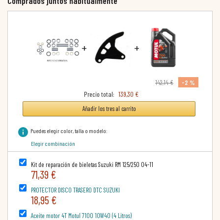
Comprados juntos habitualmente
+
+
-2 %
142,14 €
Precio total:
139,30 €
Añadir los tres al carrito
info
Puedes elegir color, talla o modelo:
Elegir combinación
Kit de reparación de bieletas Suzuki RM 125/250 04-11
71,39 €
PROTECTOR DISCO TRASERO DTC SUZUKI
18,95 €
Aceite motor 4T Motul 7100 10W40 (4 Litros)