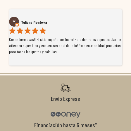
Yuliana Montoya
Cosas hermosas!! El sitio engaña por fuera! Pero dentro es espectacular! Te
Tu
atienden super bien y encuentras casi de todo! Excelente calidad, productos
de
para todos los gustos y bolsillos
pr
re
ti
co
r
Envío Express
Financiación hasta 6 meses*