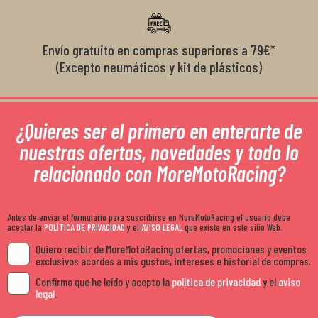
Envío gratuito en compras superiores a 79€*
(Excepto neumáticos y kit de plásticos)
¿Quieres ser el primero en enterarte de
nuestras ofertas, novedades y todo lo
relacionado con MoreMotoRacing?
Antes de enviar el formulario para suscribirse en MoreMotoRacing el usuario debe
aceptar la
POLÍTICA DE PRIVACIDAD
y el
AVISO LEGAL
que existe en este sitio Web.
Quiero recibir de MoreMotoRacing ofertas, promociones y eventos
exclusivos acordes a mis gustos, intereses e historial de compras.
Confirmo que he leído y acepto la
política de privacidad
y el
aviso
legal
.