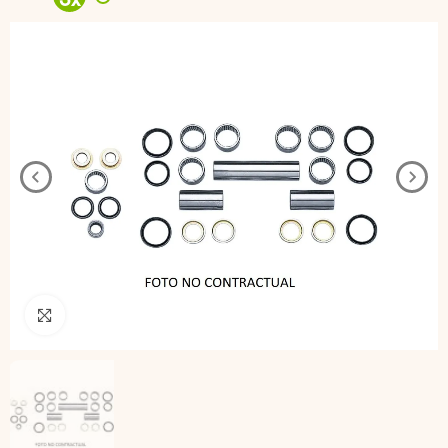
3
x
Pincha para agrandar