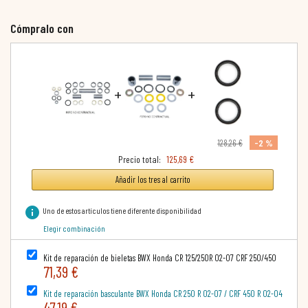
Cómpralo con
+
+
-2 %
128,26 €
Precio total:
125,69 €
Añadir los tres al carrito
info
Uno de estos artículos tiene diferente disponibilidad
Elegir combinación
Kit de reparación de bieletas BWX Honda CR 125/250R 02-07 CRF 250/450
71,39 €
Kit de reparación basculante BWX Honda CR 250 R 02-07 / CRF 450 R 02-04
47,19 €