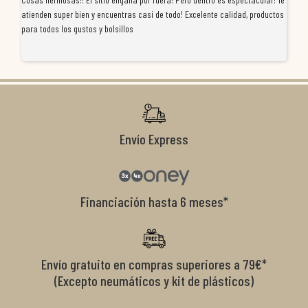
atienden super bien y encuentras casi de todo! Excelente calidad, productos
de
para todos los gustos y bolsillos
pr
re
ti
co
r
Envío Express
Financiación hasta 6 meses*
Envío gratuito en compras superiores a 79€*
(Excepto neumáticos y kit de plásticos)