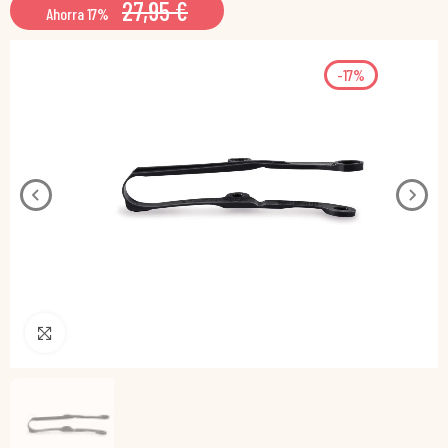
27,95 €
Ahorra 17%
-17%
Pincha para agrandar