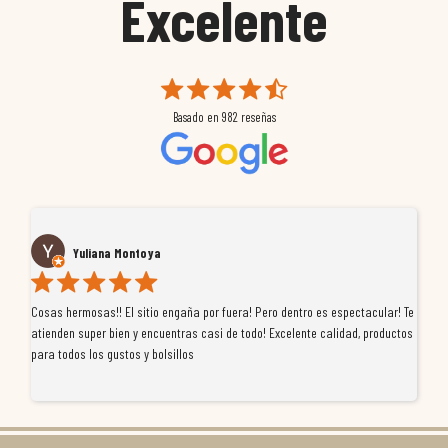
Excelente
Basado en
982
reseñas
Yuliana Montoya
Cosas hermosas!! El sitio engaña por fuera! Pero dentro es espectacular! Te
Tu
atienden super bien y encuentras casi de todo! Excelente calidad, productos
de
para todos los gustos y bolsillos
pr
re
ti
co
r