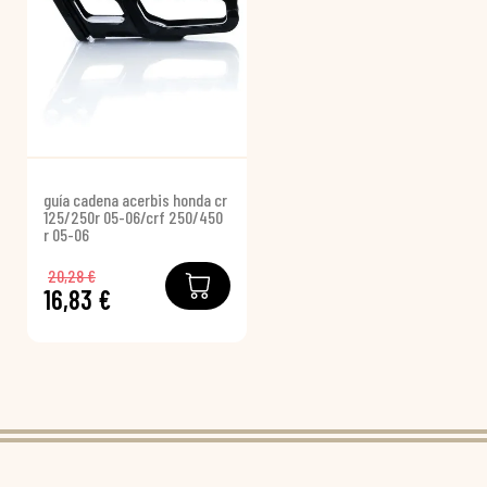
guía cadena acerbis honda cr
125/250r 05-06/crf 250/450
r 05-06
20,28 €
16,83 €