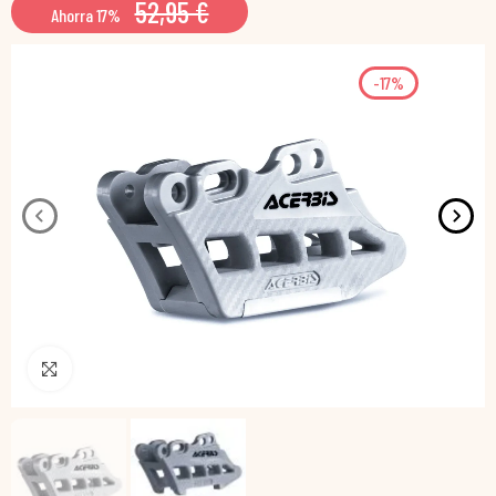
52,95 €
Ahorra 17%
-17%
Pincha para agrandar