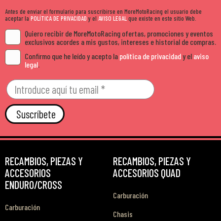
Antes de enviar el formulario para suscribirse en MoreMotoRacing el usuario debe
aceptar la
POLÍTICA DE PRIVACIDAD
y el
AVISO LEGAL
que existe en este sitio Web.
Quiero recibir de MoreMotoRacing ofertas, promociones y eventos
exclusivos acordes a mis gustos, intereses e historial de compras.
Confirmo que he leído y acepto la
política de privacidad
y el
aviso
legal
.
Suscríbete
RECAMBIOS, PIEZAS Y
RECAMBIOS, PIEZAS Y
ACCESORIOS
ACCESORIOS QUAD
ENDURO/CROSS
Carburación
Carburación
Chasis