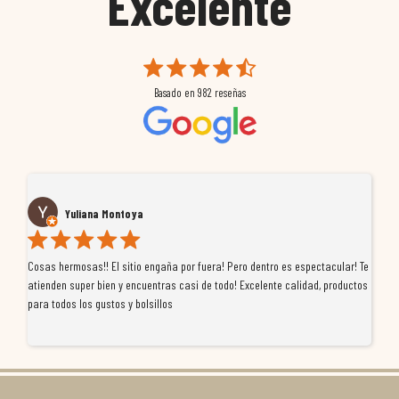
Excelente
Basado en
982
reseñas
Yuliana Montoya
Cosas hermosas!! El sitio engaña por fuera! Pero dentro es espectacular! Te
Tu
atienden super bien y encuentras casi de todo! Excelente calidad, productos
de
para todos los gustos y bolsillos
pr
re
ti
co
r