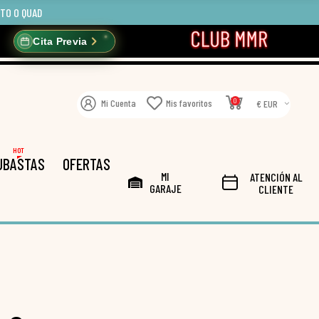
OTO O QUAD
Cita Previa
0
Mi Cuenta
Mis favoritos
€ EUR
HOT
UBASTAS
OFERTAS
MI
ATENCIÓN AL
GARAJE
CLIENTE