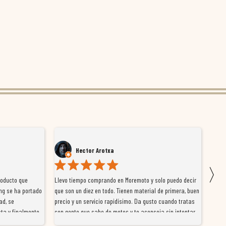
Hector Arotxa
〉
roducto que
Llevo tiempo comprando en Moremoto y solo puedo decir
Vengo
ng se ha portado
que son un diez en todo. Tienen material de primera, buen
la ti
ad, se
precio y un servicio rapidísimo. Da gusto cuando tratas
tiene
ta y finalmente
con gente que sabe de motos y te aconseja sin intentar
traba
y satisfactoria.
venderte por vender. Los pedidos llegan perfectos, bien
y ayu