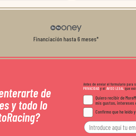
Da gusto tratar con tiendas que realme
con el cliente, y me ofrecieron unas con
garantía que no me la igualaron en otro
recomendables.
Financiación hasta 6 meses*
Antes de enviar el formulario para
 enterarte de
PRIVACIDAD
y el
AVISO LEGAL
que exis
Quiero recibir de More
es y todo lo
mis gustos, intereses 
Confirmo que he leído y
toRacing?