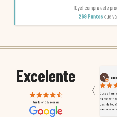
¡Oye! compra este pro
269 Puntos
que va
Excelente
Susana García Luis
Yuli
〈
 que
Magnífica atención al cliente. Tuvimos un pequeño
Cosas hermos
mpleados
retraso en el pedido y desde el minuto uno se
es espectacu
Basado en
982
reseñas
a
preocuparon por ayudarnos en todo. Gracias a Sergio,
casi de todo!
magnífico gestor... atento, amable, un servicio de 10.
gustos y bols
Gracias de nuevo por todo!