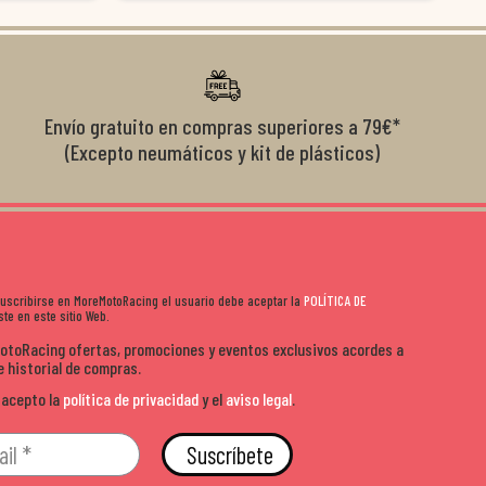
nte se implican
embalados y siempre a tiempo. Se nota que les importa
busca
diciones de
el cliente y que disfrutan lo que hacen. Si te gusta la
años 
s lados. Muy
moto y quieres comprar sin complicarte, Moremoto es el
sitio. Calidad, rapidez y buen rollo. ??️
Envío gratuito en compras superiores a 79€*
(Excepto neumáticos y kit de plásticos)
 suscribirse en MoreMotoRacing el usuario debe aceptar la
POLÍTICA DE
te en este sitio Web.
MotoRacing ofertas, promociones y eventos exclusivos acordes a
e historial de compras.
 acepto la
política de privacidad
y el
aviso legal
.
Suscríbete