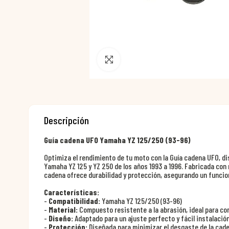
Pincha para agrandar
Descripción
Guía cadena UFO Yamaha YZ 125/250 (93-96)
Optimiza el rendimiento de tu moto con la Guía cadena UFO, d
Yamaha YZ 125 y YZ 250 de los años 1993 a 1996. Fabricada con 
cadena ofrece durabilidad y protección, asegurando un funcio
Características:
-
Compatibilidad:
Yamaha YZ 125/250 (93-96)
-
Material:
Compuesto resistente a la abrasión, ideal para co
-
Diseño:
Adaptado para un ajuste perfecto y fácil instalació
-
Protección:
Diseñada para minimizar el desgaste de la cade