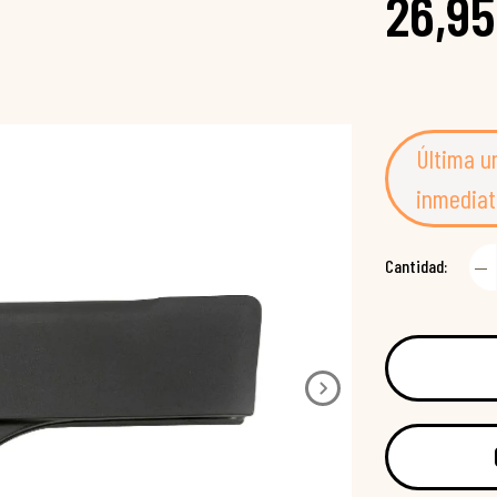
26,95
Última u
inmediat
Cantidad: