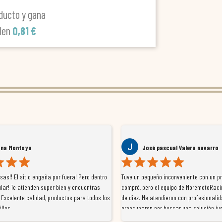
ducto y gana
len
0,81 €
ana Montoya
José pascual Valera navarro
as!! El sitio engaña por fuera! Pero dentro
Tuve un pequeño inconveniente con un p
lar! Te atienden super bien y encuentras
compré, pero el equipo de MoremotoRaci
 Excelente calidad, productos para todos los
de diez. Me atendieron con profesionalid
illos
preocuparon por buscar una solución jus
resolvieron el problema de forma rápida 