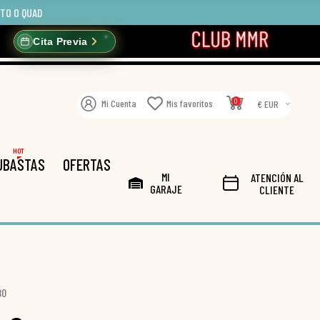
OTO O QUAD
Cita Previa
0
Mi Cuenta
Mis favoritos
€ EUR
HOT
UBASTAS
OFERTAS
MI
ATENCIÓN AL
GARAJE
CLIENTE
80