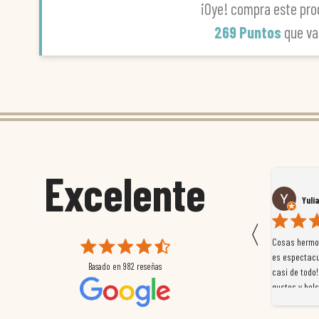
¡Oye! compra este pro
269 Puntos
que va
Excelente
Susana García Luis
Yuli
〈
 que
Magnífica atención al cliente. Tuvimos un pequeño
Cosas hermos
mpleados
retraso en el pedido y desde el minuto uno se
es espectacu
Basado en
982
reseñas
a
preocuparon por ayudarnos en todo. Gracias a Sergio,
casi de todo!
magnífico gestor... atento, amable, un servicio de 10.
gustos y bols
Gracias de nuevo por todo!