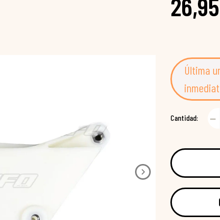
26,95
Última u
inmediat
Cantidad: