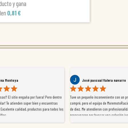
ducto y gana
len
0,81 €
ana Montoya
José pascual Valera navarro
as!! El sitio engaña por fuera! Pero dentro
Tuve un pequeño inconveniente con un p
lar! Te atienden super bien y encuentras
compré, pero el equipo de MoremotoRaci
 Excelente calidad, productos para todos los
de diez. Me atendieron con profesionalid
illos
preocuparon por buscar una solución jus
resolvieron el problema de forma rápida 
Da gusto tratar con tiendas que realme