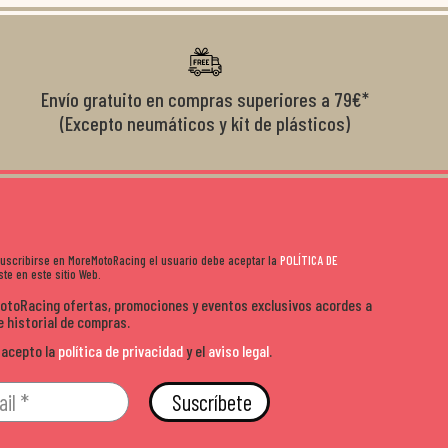
diciones de
el cliente y que disfrutan lo que hacen. Si te gusta la
años 
s lados. Muy
moto y quieres comprar sin complicarte, Moremoto es el
sitio. Calidad, rapidez y buen rollo. ??️
Envío gratuito en compras superiores a 79€*
(Excepto neumáticos y kit de plásticos)
 suscribirse en MoreMotoRacing el usuario debe aceptar la
POLÍTICA DE
te en este sitio Web.
MotoRacing ofertas, promociones y eventos exclusivos acordes a
e historial de compras.
 acepto la
política de privacidad
y el
aviso legal
.
Suscríbete