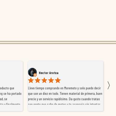
Hector Arotxa
〉
roducto que
Llevo tiempo comprando en Moremoto y solo puedo decir
Vengo
ng se ha portado
que son un diez en todo. Tienen material de primera, buen
la ti
ad, se
precio y un servicio rapidísimo. Da gusto cuando tratas
tiene
ta y finalmente
con gente que sabe de motos y te aconseja sin intentar
traba
y satisfactoria.
venderte por vender. Los pedidos llegan perfectos, bien
y ayu
nte se implican
embalados y siempre a tiempo. Se nota que les importa
busca