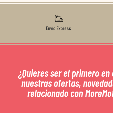
Envío Express
¿Quieres ser el primero en
nuestras ofertas, novedad
relacionado con MoreMo