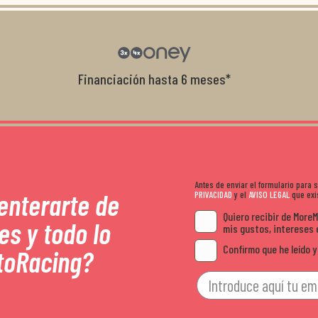
con el cliente, y me ofrecieron unas con
garantía que no me la igualaron en otro
recomendables.
Financiación hasta 6 meses*
Antes de enviar el formulario para
 enterarte de
PRIVACIDAD
y el
AVISO LEGAL
que exis
Quiero recibir de More
es y todo lo
mis gustos, intereses 
Confirmo que he leído y
toRacing?