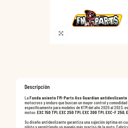
Pincha para agrandar
Descripción
La
Funda asiento FM-Parts Ass Guardian antideslizante
motocross y enduro que buscan un mayor control y comodidad 
específicamente para modelos de KTM del año 2020 al 2023, es
motos:
EXC 150 TPI
,
EXC 250 TPI
,
EXC 300 TPI
,
EXC-F 250
,
Su diseño antideslizante garantiza una sujeción óptima en cua
piloto y permitiendo un manejo más preciso de la moto. Fabrica