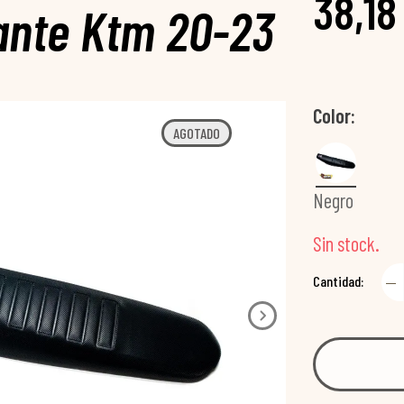
38,18
zante Ktm 20-23
Color
AGOTADO
Negro
Sin stock.
Cantidad: