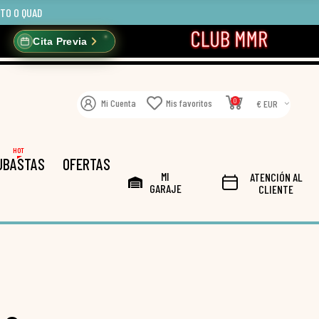
OTO O QUAD
Cita Previa
0
Mi Cuenta
Mis favoritos
€ EUR
HOT
UBASTAS
OFERTAS
MI
ATENCIÓN AL
GARAJE
CLIENTE