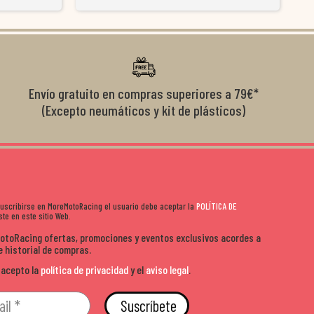
y satisfactoria.
venderte por vender. Los pedidos llegan perfectos, bien
y ayu
nte se implican
embalados y siempre a tiempo. Se nota que les importa
busca
diciones de
el cliente y que disfrutan lo que hacen. Si te gusta la
años 
s lados. Muy
moto y quieres comprar sin complicarte, Moremoto es el
sitio. Calidad, rapidez y buen rollo. ??️
Envío gratuito en compras superiores a 79€*
(Excepto neumáticos y kit de plásticos)
 suscribirse en MoreMotoRacing el usuario debe aceptar la
POLÍTICA DE
te en este sitio Web.
MotoRacing ofertas, promociones y eventos exclusivos acordes a
e historial de compras.
 acepto la
política de privacidad
y el
aviso legal
.
Suscríbete