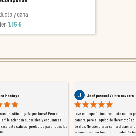
ducto y gana
alen
1,15 €
ana Montoya
José pascual Valera navarro
as!! El sitio engaña por fuera! Pero dentro
Tuve un pequeño inconveniente con un p
lar! Te atienden super bien y encuentras
compré, pero el equipo de MoremotoRaci
 Excelente calidad, productos para todos los
de diez. Me atendieron con profesionalid
illos
preocuparon por buscar una solución jus