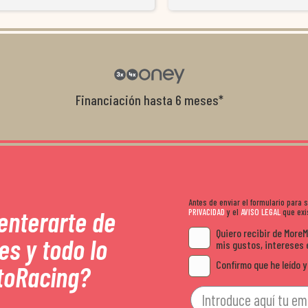
resolvieron el problema de forma rápida 
Da gusto tratar con tiendas que realme
con el cliente, y me ofrecieron unas con
garantía que no me la igualaron en otro
recomendables.
Financiación hasta 6 meses*
Antes de enviar el formulario para
 enterarte de
PRIVACIDAD
y el
AVISO LEGAL
que exis
Quiero recibir de More
es y todo lo
mis gustos, intereses 
Confirmo que he leído y
toRacing?