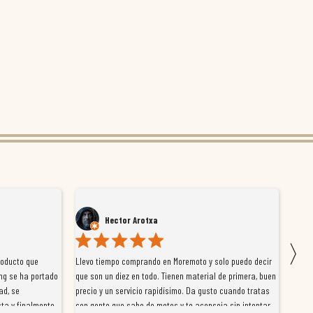
Hector Arotxa
〉
roducto que
Llevo tiempo comprando en Moremoto y solo puedo decir
Vengo
ng se ha portado
que son un diez en todo. Tienen material de primera, buen
la ti
ad, se
precio y un servicio rapidísimo. Da gusto cuando tratas
tiene
ta y finalmente
con gente que sabe de motos y te aconseja sin intentar
traba