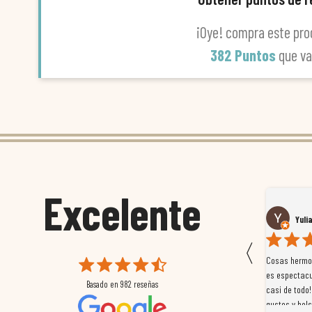
¡Oye! compra este pro
382 Puntos
que v
Excelente
Susana García Luis
Yuli
〈
 que
Magnífica atención al cliente. Tuvimos un pequeño
Cosas hermos
mpleados
retraso en el pedido y desde el minuto uno se
es espectacu
Basado en
982
reseñas
a
preocuparon por ayudarnos en todo. Gracias a Sergio,
casi de todo!
magnífico gestor... atento, amable, un servicio de 10.
gustos y bols