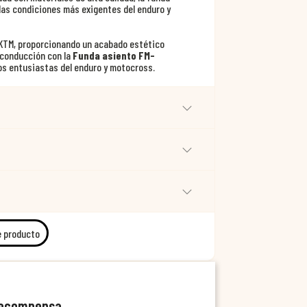
 las condiciones más exigentes del enduro y
u KTM, proporcionando un acabado estético
 conducción con la
Funda asiento FM-
los entusiastas del enduro y motocross.
e producto
recompensa