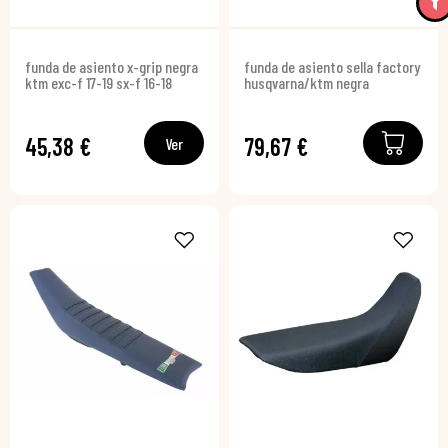
funda de asiento x-grip negra
funda de asiento sella factory
ktm exc-f 17-19 sx-f 16-18
husqvarna/ktm negra
45,38 €
79,67 €
Ver