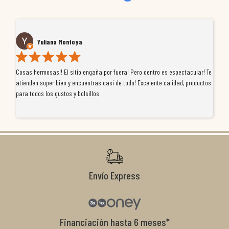
Yuliana Montoya
Cosas hermosas!! El sitio engaña por fuera! Pero dentro es espectacular! Te
Tu
atienden super bien y encuentras casi de todo! Excelente calidad, productos
de
para todos los gustos y bolsillos
pr
re
ti
co
r
Envío Express
Financiación hasta 6 meses*