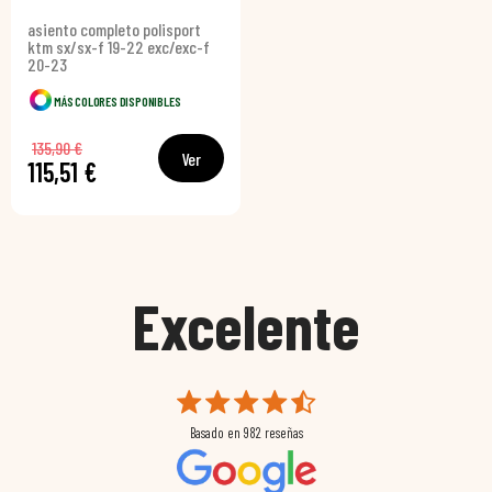
asiento completo polisport
ktm sx/sx-f 19-22 exc/exc-f
20-23
MÁS COLORES DISPONIBLES
135,90 €
Ver
115,51 €
Excelente
Basado en
982
reseñas