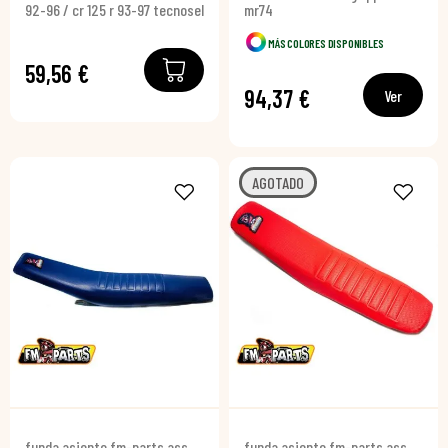
92-96 / cr 125 r 93-97 tecnosel
mr74
MÁS COLORES DISPONIBLES
59,56 €
94,37 €
Ver
AGOTADO
funda asiento fm-parts ass
funda asiento fm-parts ass