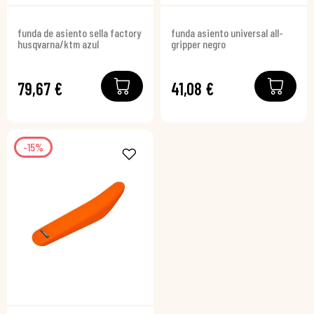
funda de asiento sella factory
funda asiento universal all-
husqvarna/ktm azul
gripper negro
79,67 €
41,08 €
-15%