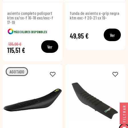
asiento completo polisport
funda de asiento x-grip negra
ktm sx/sx-f 16-18 exc/exc-f
ktm exc-f 20-21 sx 19-
17-19
MÁS COLORES DISPONIBLES
49,95 €
Ver
135,90 €
Ver
115,51 €
AGOTADO
FILTRAR