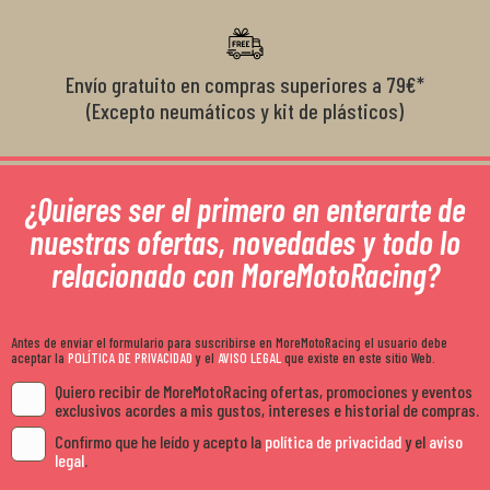
Envío gratuito en compras superiores a 79€*
(Excepto neumáticos y kit de plásticos)
¿Quieres ser el primero en enterarte de
nuestras ofertas, novedades y todo lo
relacionado con MoreMotoRacing?
Antes de enviar el formulario para suscribirse en MoreMotoRacing el usuario debe
aceptar la
POLÍTICA DE PRIVACIDAD
y el
AVISO LEGAL
que existe en este sitio Web.
Quiero recibir de MoreMotoRacing ofertas, promociones y eventos
exclusivos acordes a mis gustos, intereses e historial de compras.
Confirmo que he leído y acepto la
política de privacidad
y el
aviso
legal
.