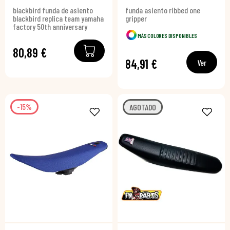
blackbird funda de asiento
funda asiento ribbed one
blackbird replica team yamaha
gripper
factory 50th anniversary
MÁS COLORES DISPONIBLES
80,89 €
84,91 €
Ver
-15%
AGOTADO