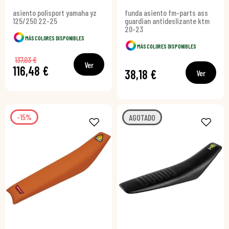
asiento polisport yamaha yz
funda asiento fm-parts ass
125/250 22-25
guardian antideslizante ktm
20-23
MÁS COLORES DISPONIBLES
MÁS COLORES DISPONIBLES
137,03 €
Ver
116,48 €
38,18 €
Ver
-15%
AGOTADO