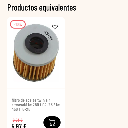
Productos equivalentes
-10%
filtro de aceite twin air
kawasaki kx 250 f 04-26 / kx
450 f 16-26
6,63 €
5,97 €