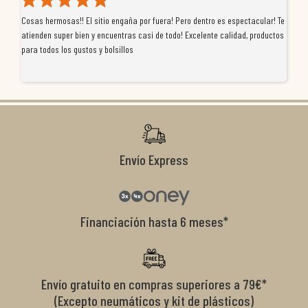
Cosas hermosas!! El sitio engaña por fuera! Pero dentro es espectacular! Te
Tu
atienden super bien y encuentras casi de todo! Excelente calidad, productos
de
para todos los gustos y bolsillos
pr
re
ti
co
r
Envío Express
Financiación hasta 6 meses*
Envío gratuito en compras superiores a 79€*
(Excepto neumáticos y kit de plásticos)