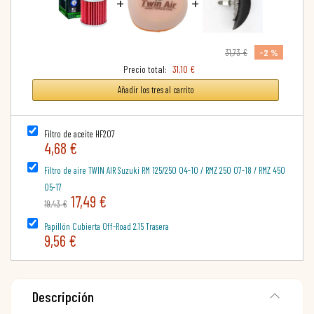
+
+
-2 %
31,73 €
Precio total:
31,10 €
Añadir los tres al carrito
Filtro de aceite HF207
4,68 €
Filtro de aire TWIN AIR Suzuki RM 125/250 04-10 / RMZ 250 07-18 / RMZ 450
05-17
17,49 €
19,43 €
Papillón Cubierta Off-Road 2.15 Trasera
9,56 €
Descripción