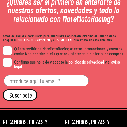
¿Quieres ser el primero en enterarte de
nuestras ofertas, novedades y todo lo
relacionado con MoreMotoRacing?
Antes de enviar el formulario para suscribirse en MoreMotoRacing el usuario debe
aceptar la
POLÍTICA DE PRIVACIDAD
y el
AVISO LEGAL
que existe en este sitio Web.
Quiero recibir de MoreMotoRacing ofertas, promociones y eventos
exclusivos acordes a mis gustos, intereses e historial de compras.
Confirmo que he leído y acepto la
política de privacidad
y el
aviso
legal
.
Suscríbete
RECAMBIOS, PIEZAS Y
RECAMBIOS, PIEZAS Y