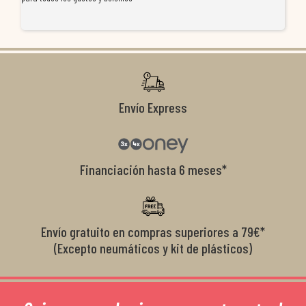
re
ti
co
r
Envío Express
Financiación hasta 6 meses*
Envío gratuito en compras superiores a 79€*
(Excepto neumáticos y kit de plásticos)