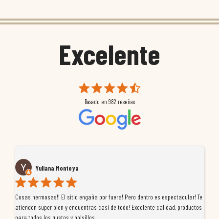
Excelente
Basado en
982
reseñas
Yuliana Montoya
Cosas hermosas!! El sitio engaña por fuera! Pero dentro es espectacular! Te
Tu
atienden super bien y encuentras casi de todo! Excelente calidad, productos
de
para todos los gustos y bolsillos
pr