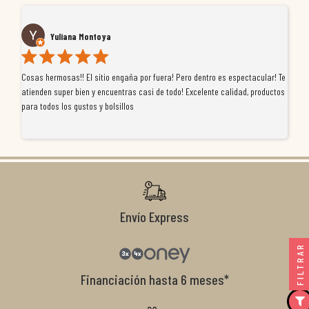
Yuliana Montoya
Cosas hermosas!! El sitio engaña por fuera! Pero dentro es espectacular! Te
Tu
atienden super bien y encuentras casi de todo! Excelente calidad, productos
de
para todos los gustos y bolsillos
pr
re
ti
co
r
Envío Express
FILTRAR
Financiación hasta 6 meses*