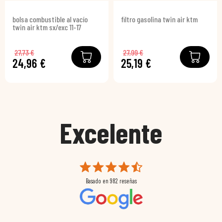
bolsa combustible al vacío
filtro gasolina twin air ktm
twin air ktm sx/exc 11-17
27,73 €
27,99 €
24,96 €
25,19 €
Excelente
Basado en
982
reseñas