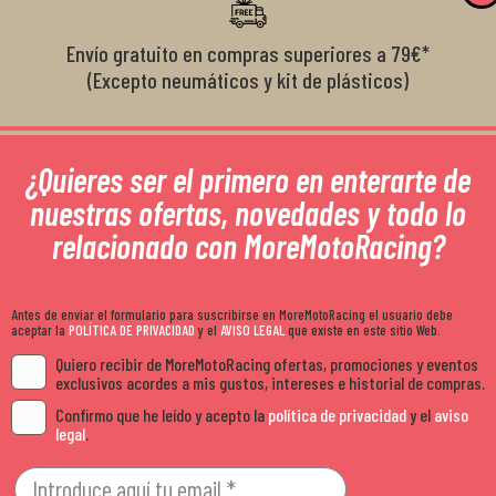
Envío gratuito en compras superiores a 79€*
(Excepto neumáticos y kit de plásticos)
¿Quieres ser el primero en enterarte de
nuestras ofertas, novedades y todo lo
relacionado con MoreMotoRacing?
Antes de enviar el formulario para suscribirse en MoreMotoRacing el usuario debe
aceptar la
POLÍTICA DE PRIVACIDAD
y el
AVISO LEGAL
que existe en este sitio Web.
Quiero recibir de MoreMotoRacing ofertas, promociones y eventos
exclusivos acordes a mis gustos, intereses e historial de compras.
Confirmo que he leído y acepto la
política de privacidad
y el
aviso
legal
.