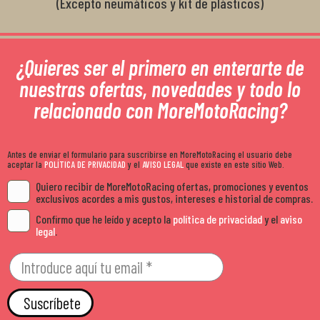
(Excepto neumáticos y kit de plásticos)
¿Quieres ser el primero en enterarte de
nuestras ofertas, novedades y todo lo
relacionado con MoreMotoRacing?
Antes de enviar el formulario para suscribirse en MoreMotoRacing el usuario debe
aceptar la
POLÍTICA DE PRIVACIDAD
y el
AVISO LEGAL
que existe en este sitio Web.
Quiero recibir de MoreMotoRacing ofertas, promociones y eventos
exclusivos acordes a mis gustos, intereses e historial de compras.
Confirmo que he leído y acepto la
política de privacidad
y el
aviso
legal
.
Suscríbete