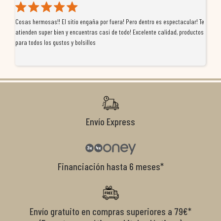
Cosas hermosas!! El sitio engaña por fuera! Pero dentro es espectacular! Te
Tu
atienden super bien y encuentras casi de todo! Excelente calidad, productos
de
para todos los gustos y bolsillos
pr
re
ti
co
r
Envío Express
Financiación hasta 6 meses*
Envío gratuito en compras superiores a 79€*