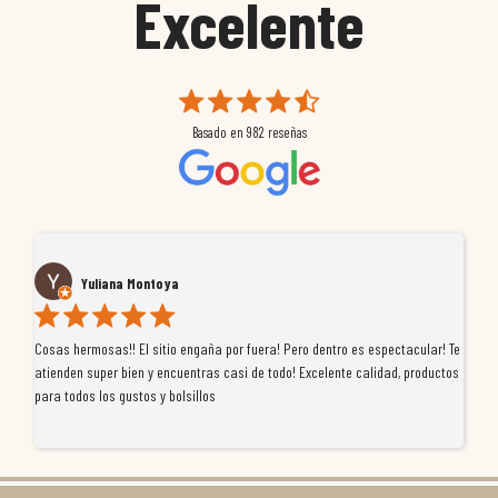
Excelente
Basado en
982
reseñas
Yuliana Montoya
Cosas hermosas!! El sitio engaña por fuera! Pero dentro es espectacular! Te
Tu
atienden super bien y encuentras casi de todo! Excelente calidad, productos
de
para todos los gustos y bolsillos
pr
re
ti
co
r