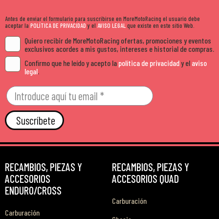
Antes de enviar el formulario para suscribirse en MoreMotoRacing el usuario debe
aceptar la
POLÍTICA DE PRIVACIDAD
y el
AVISO LEGAL
que existe en este sitio Web.
Quiero recibir de MoreMotoRacing ofertas, promociones y eventos
exclusivos acordes a mis gustos, intereses e historial de compras.
Confirmo que he leído y acepto la
política de privacidad
y el
aviso
legal
.
Suscríbete
RECAMBIOS, PIEZAS Y
RECAMBIOS, PIEZAS Y
ACCESORIOS
ACCESORIOS QUAD
ENDURO/CROSS
Carburación
Carburación