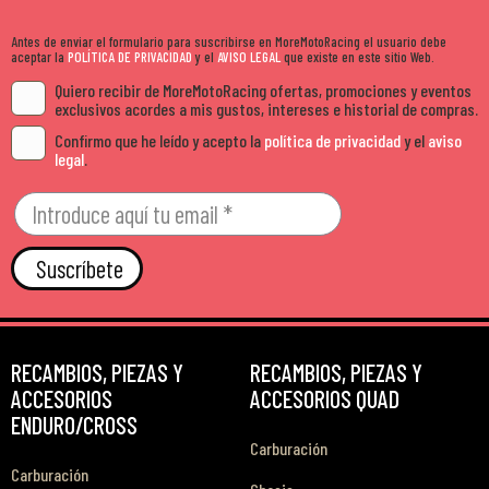
Antes de enviar el formulario para suscribirse en MoreMotoRacing el usuario debe
aceptar la
POLÍTICA DE PRIVACIDAD
y el
AVISO LEGAL
que existe en este sitio Web.
Quiero recibir de MoreMotoRacing ofertas, promociones y eventos
exclusivos acordes a mis gustos, intereses e historial de compras.
Confirmo que he leído y acepto la
política de privacidad
y el
aviso
legal
.
Suscríbete
RECAMBIOS, PIEZAS Y
RECAMBIOS, PIEZAS Y
ACCESORIOS
ACCESORIOS QUAD
ENDURO/CROSS
Carburación
Carburación