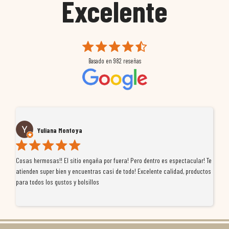
Excelente
Basado en
982
reseñas
Yuliana Montoya
Cosas hermosas!! El sitio engaña por fuera! Pero dentro es espectacular! Te
Tu
atienden super bien y encuentras casi de todo! Excelente calidad, productos
de
para todos los gustos y bolsillos
pr
re
ti
co
r