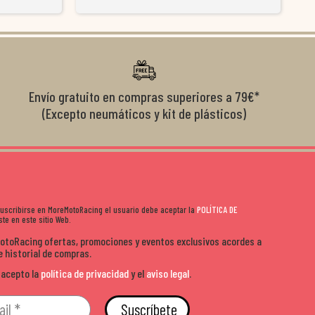
y satisfactoria.
venderte por vender. Los pedidos llegan perfectos, bien
y ayu
nte se implican
embalados y siempre a tiempo. Se nota que les importa
busca
diciones de
el cliente y que disfrutan lo que hacen. Si te gusta la
años 
s lados. Muy
moto y quieres comprar sin complicarte, Moremoto es el
sitio. Calidad, rapidez y buen rollo. ??️
Envío gratuito en compras superiores a 79€*
(Excepto neumáticos y kit de plásticos)
 suscribirse en MoreMotoRacing el usuario debe aceptar la
POLÍTICA DE
te en este sitio Web.
MotoRacing ofertas, promociones y eventos exclusivos acordes a
e historial de compras.
 acepto la
política de privacidad
y el
aviso legal
.
Suscríbete