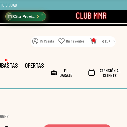
OTO O QUAD
Cita Previa
0
Mi Cuenta
Mis favoritos
€ EUR
HOT
UBASTAS
OFERTAS
MI
ATENCIÓN AL
GARAJE
CLIENTE
46GPSI