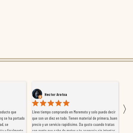
Hector Arotxa
〉
roducto que
Llevo tiempo comprando en Moremoto y solo puedo decir
Vengo
ng se ha portado
que son un diez en todo. Tienen material de primera, buen
la ti
ad, se
precio y un servicio rapidísimo. Da gusto cuando tratas
tiene
ta y finalmente
con gente que sabe de motos y te aconseja sin intentar
traba