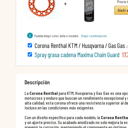
+
Precio t
Añadir 
info
Puedes elegir color, talla o modelo:
Elegir combinación
Corona Renthal KTM / Husqvarna / Gas Gas
C
Spray grasa cadena Maxima Chain Guard
17,
Descripción
La
Corona Renthal
para KTM, Husqvarna y Gas Gas es una opci
motocross y enduro que buscan un rendimiento excepcional y d
alta calidad, esta corona ofrece una resistencia superior al d
incluso en las condiciones más exigentes.
Con un diseño específico para cada modelo, la
Corona Rentha
y un ajuste preciso. Su acabado anodizado no solo mejora la e
prevenir la corrosión, manteniendo el componente en óptimas