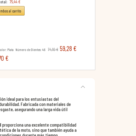
otal:
75,44 €
ambos al carrito
59,28 €
74,10 €
olor: Plata Número de Dientes: 46
70 €
ón ideal para los entusiastas del
urabilidad. Fabricada con materiales de
esgaste, asegurando una larga vida útil
l
proporciona una excelente compatibilidad
stética de la moto, sino que también ayuda a
 condiciones durante más tiempo.