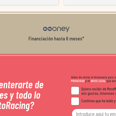
resolvieron el problema de forma rápida 
Da gusto tratar con tiendas que realme
con el cliente, y me ofrecieron unas con
garantía que no me la igualaron en otro
recomendables.
Financiación hasta 6 meses*
Antes de enviar el formulario para
 enterarte de
PRIVACIDAD
y el
AVISO LEGAL
que exis
Quiero recibir de More
es y todo lo
mis gustos, intereses 
Confirmo que he leído y
toRacing?