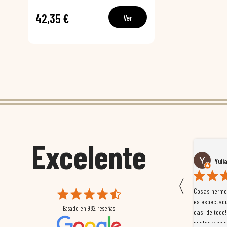
42,35 €
Ver
Excelente
Susana García Luis
Yuli
〈
 que
Magnífica atención al cliente. Tuvimos un pequeño
Cosas hermos
mpleados
retraso en el pedido y desde el minuto uno se
es espectacu
Basado en
982
reseñas
a
preocuparon por ayudarnos en todo. Gracias a Sergio,
casi de todo!
magnífico gestor... atento, amable, un servicio de 10.
gustos y bols