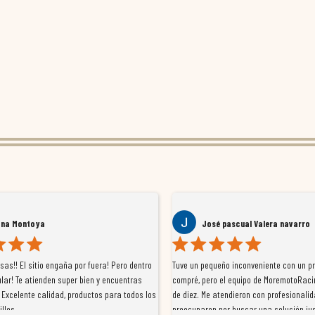
ana Montoya
José pascual Valera navarro
as!! El sitio engaña por fuera! Pero dentro
Tuve un pequeño inconveniente con un p
lar! Te atienden super bien y encuentras
compré, pero el equipo de MoremotoRaci
 Excelente calidad, productos para todos los
de diez. Me atendieron con profesionalid
illos
preocuparon por buscar una solución jus