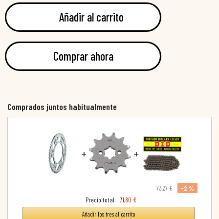
Añadir al carrito
Comprar ahora
Comprados juntos habitualmente
+
+
-2 %
73,27 €
Precio total:
71,80 €
Añadir los tres al carrito