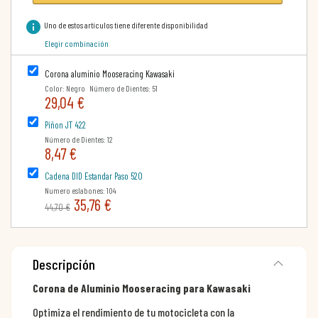
info
Uno de estos artículos tiene diferente disponibilidad
Elegir combinación
Corona aluminio Mooseracing Kawasaki
Color: Negro Número de Dientes: 51
29,04 €
Piñon JT 422
Número de Dientes: 12
8,47 €
Cadena DID Estandar Paso 520
Numero eslabones: 104
35,76 €
44,70 €
Descripción
Corona de Aluminio Mooseracing para Kawasaki
Optimiza el rendimiento de tu motocicleta con la