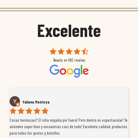
Excelente
Basado en
982
reseñas
Yuliana Montoya
Cosas hermosas!! El sitio engaña por fuera! Pero dentro es espectacular! Te
Tu
atienden super bien y encuentras casi de todo! Excelente calidad, productos
de
para todos los gustos y bolsillos
pr