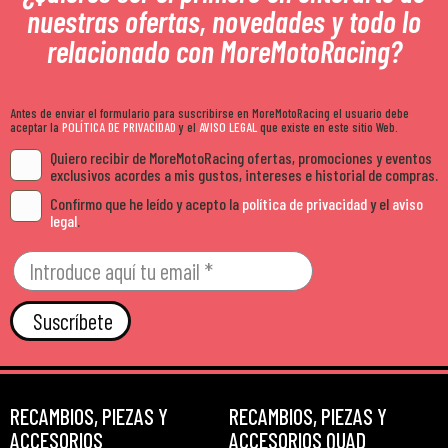
nuestras ofertas, novedades y todo lo
relacionado con MoreMotoRacing?
Antes de enviar el formulario para suscribirse en MoreMotoRacing el usuario debe
aceptar la
POLÍTICA DE PRIVACIDAD
y el
AVISO LEGAL
que existe en este sitio Web.
Quiero recibir de MoreMotoRacing ofertas, promociones y eventos
exclusivos acordes a mis gustos, intereses e historial de compras.
Confirmo que he leído y acepto la
política de privacidad
y el
aviso
legal
.
Suscríbete
RECAMBIOS, PIEZAS Y
RECAMBIOS, PIEZAS Y
ACCESORIOS
ACCESORIOS QUAD