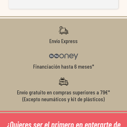
re
ti
co
r
Envío Express
Financiación hasta 6 meses*
Envío gratuito en compras superiores a 79€*
(Excepto neumáticos y kit de plásticos)
¿Quieres ser el primero en enterarte de