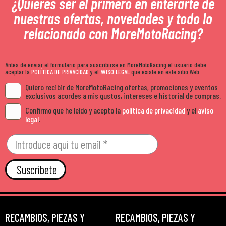
¿Quieres ser el primero en enterarte de
nuestras ofertas, novedades y todo lo
relacionado con MoreMotoRacing?
Antes de enviar el formulario para suscribirse en MoreMotoRacing el usuario debe
aceptar la
POLÍTICA DE PRIVACIDAD
y el
AVISO LEGAL
que existe en este sitio Web.
Quiero recibir de MoreMotoRacing ofertas, promociones y eventos
exclusivos acordes a mis gustos, intereses e historial de compras.
Confirmo que he leído y acepto la
política de privacidad
y el
aviso
legal
.
Suscríbete
RECAMBIOS, PIEZAS Y
RECAMBIOS, PIEZAS Y