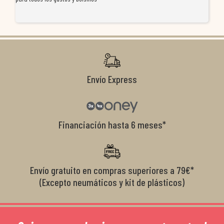
re
ti
co
r
Envío Express
Financiación hasta 6 meses*
Envío gratuito en compras superiores a 79€*
(Excepto neumáticos y kit de plásticos)