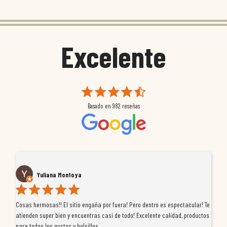
Excelente
Basado en
982
reseñas
Yuliana Montoya
Cosas hermosas!! El sitio engaña por fuera! Pero dentro es espectacular! Te
Tu
atienden super bien y encuentras casi de todo! Excelente calidad, productos
de
para todos los gustos y bolsillos
pr