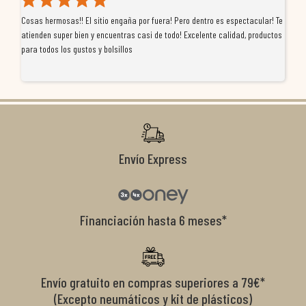
Cosas hermosas!! El sitio engaña por fuera! Pero dentro es espectacular! Te
Tu
atienden super bien y encuentras casi de todo! Excelente calidad, productos
de
para todos los gustos y bolsillos
pr
re
ti
co
r
Envío Express
Financiación hasta 6 meses*
Envío gratuito en compras superiores a 79€*
(Excepto neumáticos y kit de plásticos)