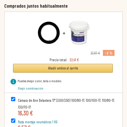
Comprados juntos habitualmente
+
-2 %
22,87 €
Precio total:
22,41 €
Añadir ambos al carrito
info
Puedes elegir color, talla o modelo:
Elegir combinación
Cámara de Aire Delantera 17" (3.00/3.50) 100/90-17, 100/100-17, 110/90-17,
130/70-17
16,30 €
Pasta montaje neumáticos 1 KG