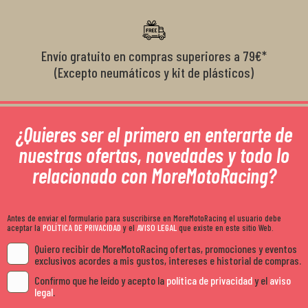
Envío gratuito en compras superiores a 79€*
(Excepto neumáticos y kit de plásticos)
¿Quieres ser el primero en enterarte de
nuestras ofertas, novedades y todo lo
relacionado con MoreMotoRacing?
Antes de enviar el formulario para suscribirse en MoreMotoRacing el usuario debe
aceptar la
POLÍTICA DE PRIVACIDAD
y el
AVISO LEGAL
que existe en este sitio Web.
Quiero recibir de MoreMotoRacing ofertas, promociones y eventos
exclusivos acordes a mis gustos, intereses e historial de compras.
Confirmo que he leído y acepto la
política de privacidad
y el
aviso
legal
.