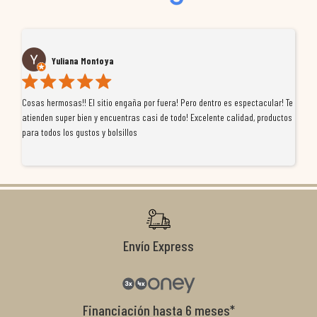
Yuliana Montoya
Cosas hermosas!! El sitio engaña por fuera! Pero dentro es espectacular! Te
Tu
atienden super bien y encuentras casi de todo! Excelente calidad, productos
de
para todos los gustos y bolsillos
pr
re
ti
co
r
Envío Express
Financiación hasta 6 meses*