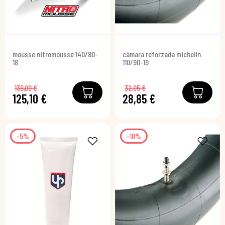
mousse nitromousse 140/80-
cámara reforzada michelin
18
110/90-19
139,00 €
32,05 €
125,10 €
28,85 €
-5%
-10%