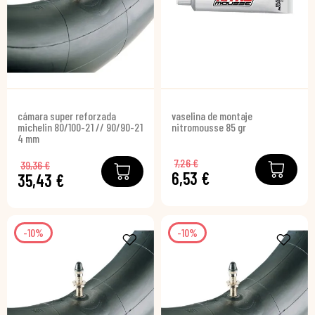
cámara super reforzada
vaselina de montaje
michelin 80/100-21 // 90/90-21
nitromousse 85 gr
4 mm
7,26 €
39,36 €
6,53 €
35,43 €
-10%
-10%