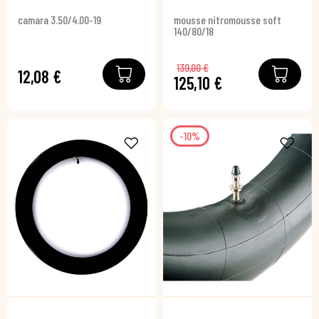
camara 3.50/4.00-19
mousse nitromousse soft
140/80/18
139,00 €
12,08 €
125,10 €
-10%