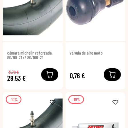
cámara michelin reforzada
valvula de aire moto
90/90-21 // 80/100-21
31,70 €
0,76 €
28,53 €
-10%
-10%