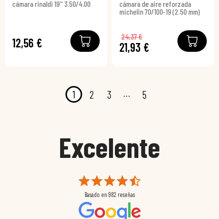
cámara rinaldi 19'' 3.50/4.00
cámara de aire reforzada
michelin 70/100-19 (2.50 mm)
24,37 €
12,56 €
21,93 €
…
1
2
3
5
Excelente
Basado en
982
reseñas