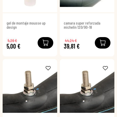
gel de montaje mousse up
camara super reforzada
design
michelin 120/90-18
5,26 €
44,24 €
5,00 €
39,81 €