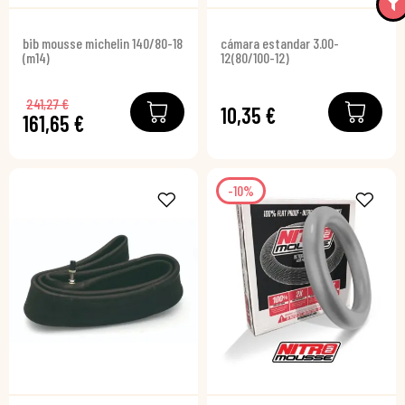
bib mousse michelin 140/80-18
cámara estandar 3.00-
(m14)
12(80/100-12)
241,27 €
10,35 €
161,65 €
-10%