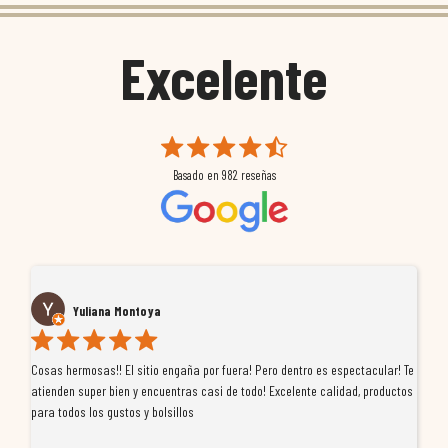
Excelente
Basado en
982
reseñas
Yuliana Montoya
Cosas hermosas!! El sitio engaña por fuera! Pero dentro es espectacular! Te
Tu
atienden super bien y encuentras casi de todo! Excelente calidad, productos
de
para todos los gustos y bolsillos
pr
re