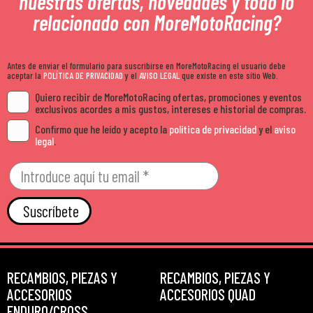
nuestras ofertas, novedades y todo lo
relacionado con MoreMotoRacing?
Antes de enviar el formulario para suscribirse en MoreMotoRacing el usuario debe
aceptar la
POLÍTICA DE PRIVACIDAD
y el
AVISO LEGAL
que existe en este sitio Web.
Quiero recibir de MoreMotoRacing ofertas, promociones y eventos
exclusivos acordes a mis gustos, intereses e historial de compras.
Confirmo que he leído y acepto la
política de privacidad
y el
aviso
legal
.
Suscríbete
RECAMBIOS, PIEZAS Y
RECAMBIOS, PIEZAS Y
ACCESORIOS
ACCESORIOS QUAD
ENDURO/CROSS