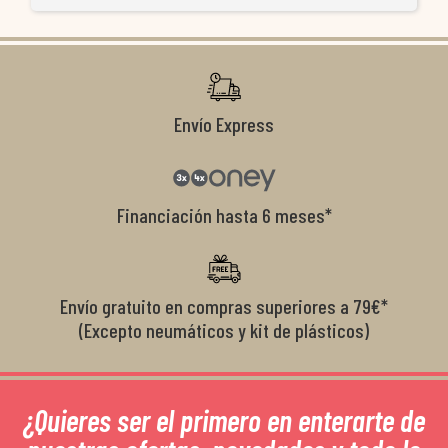
ti
co
r
Envío Express
Financiación hasta 6 meses*
Envío gratuito en compras superiores a 79€*
(Excepto neumáticos y kit de plásticos)
¿Quieres ser el primero en enterarte de