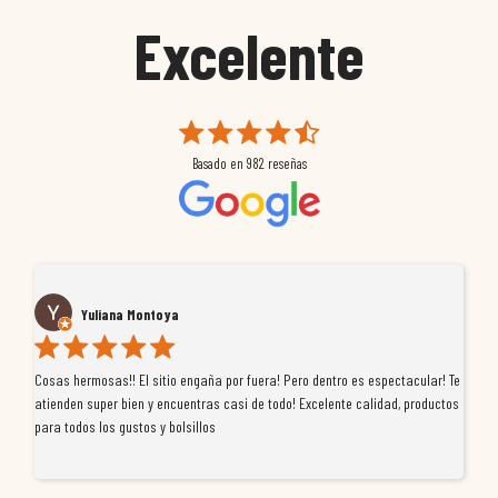
Excelente
Basado en
982
reseñas
Yuliana Montoya
Cosas hermosas!! El sitio engaña por fuera! Pero dentro es espectacular! Te
Tu
atienden super bien y encuentras casi de todo! Excelente calidad, productos
de
para todos los gustos y bolsillos
pr
re
ti
co