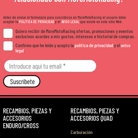
Antes de enviar el formulario para suscribirse en MoreMotoRacing el usuario debe
aceptar la
POLÍTICA DE PRIVACIDAD
y el
AVISO LEGAL
que existe en este sitio Web.
Quiero recibir de MoreMotoRacing ofertas, promociones y eventos
exclusivos acordes a mis gustos, intereses e historial de compras.
Confirmo que he leído y acepto la
política de privacidad
y el
aviso
legal
.
Suscríbete
RECAMBIOS, PIEZAS Y
RECAMBIOS, PIEZAS Y
ACCESORIOS
ACCESORIOS QUAD
ENDURO/CROSS
Carburación