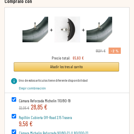
Cómpralo con
+
+
-2 %
66,94 €
Precio total:
65,60 €
Añadir los tres al carrito
info
Uno de estos artículos tiene diferente disponibilidad
Elegir combinación
Cámara Reforzada Michelin 110/90-19
28,85 €
32,05 €
Papillón Cubierta Off-Road 2.15 Trasera
9,56 €
Cámara Michelin Reforzada 90/90-21 // 80/100-21