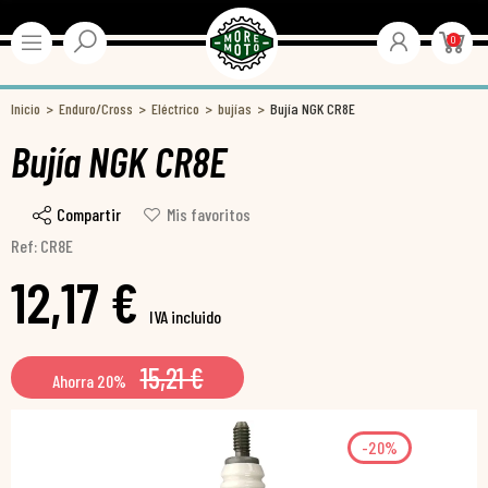
0
Inicio
Enduro/Cross
Eléctrico
bujías
Bujía NGK CR8E
Bujía NGK CR8E
Compartir
Mis favoritos
Ref: CR8E
12,17 €
IVA incluido
15,21 €
Ahorra 20%
-20%