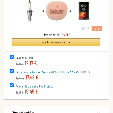
+
+
-2 %
45,11 €
Precio total:
44,21 €
Añadir los tres al carrito
Bujía NGK CR8E
12,17 €
15,21 €
Filtro de aire Twin air Yamaha WR 250 F 03-14 / WR 450 F 03-15
17,49 €
19,43 €
Aceite filtro de aire GRO (1 Litro)
15,45 €
19,31 €
Descripción