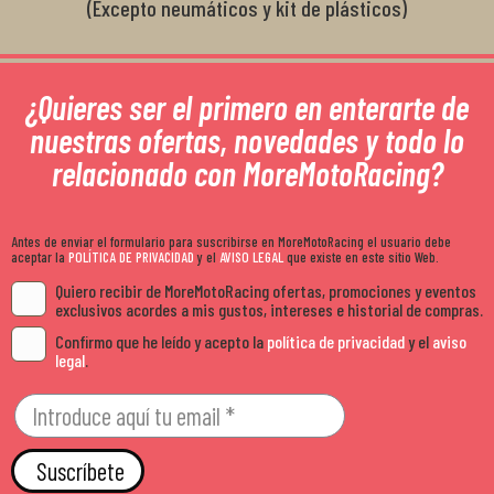
(Excepto neumáticos y kit de plásticos)
¿Quieres ser el primero en enterarte de
nuestras ofertas, novedades y todo lo
relacionado con MoreMotoRacing?
Antes de enviar el formulario para suscribirse en MoreMotoRacing el usuario debe
aceptar la
POLÍTICA DE PRIVACIDAD
y el
AVISO LEGAL
que existe en este sitio Web.
Quiero recibir de MoreMotoRacing ofertas, promociones y eventos
exclusivos acordes a mis gustos, intereses e historial de compras.
Confirmo que he leído y acepto la
política de privacidad
y el
aviso
legal
.
Suscríbete