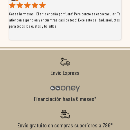
Cosas hermosas!! El sitio engaña por fuera! Pero dentro es espectacular! Te
Tu
atienden super bien y encuentras casi de todo! Excelente calidad, productos
de
para todos los gustos y bolsillos
pr
re
ti
co
r
Envío Express
Financiación hasta 6 meses*
Envío gratuito en compras superiores a 79€*