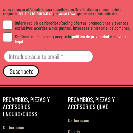
Antes de enviar el formulario para suscribirse en MoreMotoRacing el usuario debe
aceptar la
POLÍTICA DE PRIVACIDAD
y el
AVISO LEGAL
que existe en este sitio Web.
Quiero recibir de MoreMotoRacing ofertas, promociones y eventos
exclusivos acordes a mis gustos, intereses e historial de compras.
Confirmo que he leído y acepto la
política de privacidad
y el
aviso
legal
.
Suscríbete
RECAMBIOS, PIEZAS Y
RECAMBIOS, PIEZAS Y
ACCESORIOS
ACCESORIOS QUAD
ENDURO/CROSS
Carburación
Carburación
Chasis