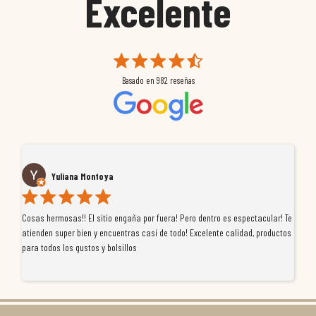
Excelente
Basado en
982
reseñas
Yuliana Montoya
Cosas hermosas!! El sitio engaña por fuera! Pero dentro es espectacular! Te
Tu
atienden super bien y encuentras casi de todo! Excelente calidad, productos
de
para todos los gustos y bolsillos
pr
re
ti
co
r