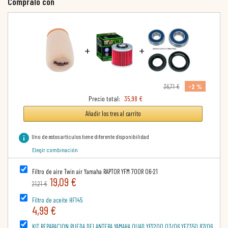
Cómpralo con
+
+
-2 %
36,71 €
Precio total:
35,98 €
Añadir los tres al carrito
info
Uno de estos artículos tiene diferente disponibilidad
Elegir combinación
Filtro de aire Twin air Yamaha RAPTOR YFM 700R 06-21
19,09 €
21,21 €
Filtro de aceite HF145
4,99 €
KIT REPARACION RUEDA DELANTERA YAMAHA QUAD YFS200 03/06 YFZ350 87/06