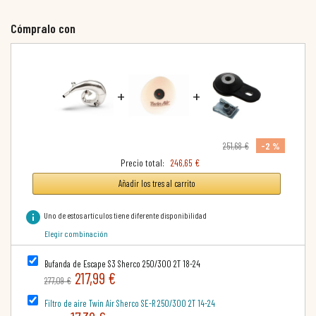
Cómpralo con
+
+
-2 %
251,68 €
Precio total:
246,65 €
Añadir los tres al carrito
info
Uno de estos artículos tiene diferente disponibilidad
Elegir combinación
Bufanda de Escape S3 Sherco 250/300 2T 18-24
217,99 €
277,09 €
Filtro de aire Twin Air Sherco SE-R 250/300 2T 14-24