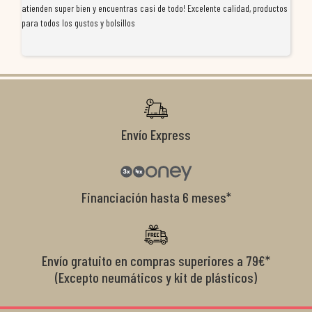
atienden super bien y encuentras casi de todo! Excelente calidad, productos
de
para todos los gustos y bolsillos
pr
re
ti
co
r
Envío Express
Financiación hasta 6 meses*
Envío gratuito en compras superiores a 79€*
(Excepto neumáticos y kit de plásticos)