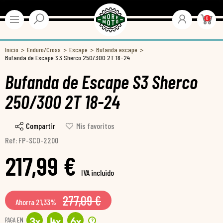
0
Inicio
Enduro/Cross
Escape
Bufanda escape
Bufanda de Escape S3 Sherco 250/300 2T 18-24
Bufanda de Escape S3 Sherco
250/300 2T 18-24
Compartir
Mis favoritos
Ref: FP-SCO-2200
217,99 €
IVA incluido
277,09 €
Ahorra 21,33%
PAGA EN
?
3
x
4
x
6
x