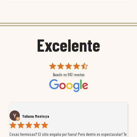
Excelente
Basado en
982
reseñas
Yuliana Montoya
Cosas hermosas!! El sitio engaña por fuera! Pero dentro es espectacular! Te
Tu