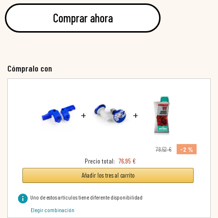
Comprar ahora
Cómpralo con
+
+
-2 %
78,52 €
Precio total:
76,95 €
Añadir los tres al carrito
info
Uno de estos artículos tiene diferente disponibilidad
Elegir combinación