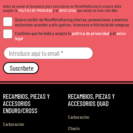
Antes de enviar el formulario para suscribirse en MoreMotoRacing el usuario debe
aceptar la
POLÍTICA DE PRIVACIDAD
y el
AVISO LEGAL
que existe en este sitio Web.
Quiero recibir de MoreMotoRacing ofertas, promociones y eventos
exclusivos acordes a mis gustos, intereses e historial de compras.
Confirmo que he leído y acepto la
política de privacidad
y el
aviso
legal
.
Suscríbete
RECAMBIOS, PIEZAS Y
RECAMBIOS, PIEZAS Y
ACCESORIOS
ACCESORIOS QUAD
ENDURO/CROSS
Carburación
Carburación
Chasis