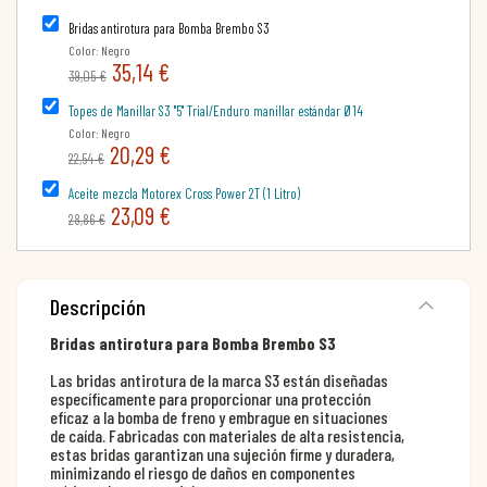
Bridas antirotura para Bomba Brembo S3
Color: Negro
35,14 €
39,05 €
Topes de Manillar S3 "5" Trial/Enduro manillar estándar Ø14
Color: Negro
20,29 €
22,54 €
Aceite mezcla Motorex Cross Power 2T (1 Litro)
23,09 €
28,86 €
Descripción
Bridas antirotura para Bomba Brembo S3
Las bridas antirotura de la marca S3 están diseñadas
específicamente para proporcionar una protección
eficaz a la bomba de freno y embrague en situaciones
de caída. Fabricadas con materiales de alta resistencia,
estas bridas garantizan una sujeción firme y duradera,
minimizando el riesgo de daños en componentes