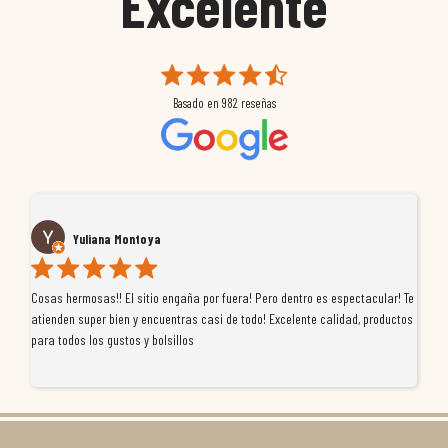
Excelente
Basado en
982
reseñas
Yuliana Montoya
Cosas hermosas!! El sitio engaña por fuera! Pero dentro es espectacular! Te
Tu
atienden super bien y encuentras casi de todo! Excelente calidad, productos
de
para todos los gustos y bolsillos
pr
re
ti
co
r